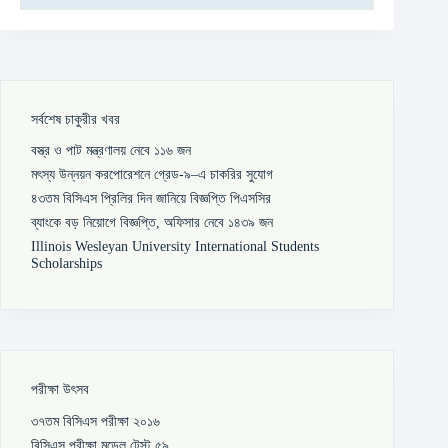
সর্বশেষ চাকুরীর খবর
বস্ত্র ও পাট মন্ত্রণালয় নেবে ১১৬ জন
মৎস্য উন্নয়ন করপোরেশনে গ্রেড-৯–এ চাকরির সুযোগ
৪৩তম বিসিএস প্রিলির দিন জানিয়ে বিজ্ঞপ্তি পিএসসির
ব্যাংকে বড় নিয়োগে বিজ্ঞপ্তি, অফিসার নেবে ১৪৩৯ জন
Illinois Wesleyan University International Students
Scholarships
পরীক্ষা উৎসব
৩৭তম বিসিএস পরীক্ষা ২০১৬
বিসিএস পরীক্ষা মডেল টেস্ট ৫৯