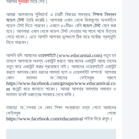
সরাসরি
সুখবরটি
দিয়ে দেই।
আমরা আপনাদের সুবিধার্থে এ চারটি বিষয়ের সমন্বয়ে
শিক্ষক নিবন্ধন
মডেল টেস্ট
তৈরি করেছি। আপনারা এখান থেকে বিনামূল্যে অনলাইনে
মডেল টেস্ট দিতে পারবেন। এখানে ৫০টিরও বেশি
মডেল টেস্ট
যোগ করা
হবে। আপনারা এখান থেকে মডেল টেস্ট দেওয়ার পর সাথে সাথে উত্তর
পেয়ে যাবেন। এতে আপনি আপনার ভূলগুলো ঠিক করে সর্বোচ্চ প্রস্তুতি
নিতে পারবেন।
আপনি যদি আমাদের
ওয়েবসাইটে
(
www.educarnial.com
)
নতুন হন
তাহলে আপনাকে অবশ্য একাউন্ট করতে আর যাদের একাউন্ট আছে তাদের
নতুন করে একাউন্ট করার প্রয়োজন নাই। আমাদের ওয়েবসাইটে একাউন্ট
করতে আপনার কোন ধরনের সমস্যা হলে ও ওয়েবসাইট সম্পর্কে আপনার
কোন মতামত অামাদের ফেইসবুক গ্রুপে
https://www.facebook.com/groups/www.educarnival.co
m
জয়েন্ট করে জানাতে পারেন। আমরা আপনার সমস্যার সমাধান ও
মতামত যথেষ্ট গুরুত্বের সহকারে দেখে থাকি।
তাছাড়া অাপনার যে কোন শিক্ষা সংক্রান্ত তথ্য পেতে আমাদের
ফেইসবুক পেজে
https://www.facebook.com/educarnival
লাইক দিয়ে রাখুন।