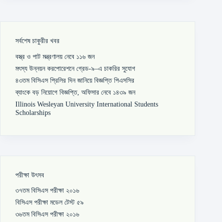
সর্বশেষ চাকুরীর খবর
বস্ত্র ও পাট মন্ত্রণালয় নেবে ১১৬ জন
মৎস্য উন্নয়ন করপোরেশনে গ্রেড-৯–এ চাকরির সুযোগ
৪৩তম বিসিএস প্রিলির দিন জানিয়ে বিজ্ঞপ্তি পিএসসির
ব্যাংকে বড় নিয়োগে বিজ্ঞপ্তি, অফিসার নেবে ১৪৩৯ জন
Illinois Wesleyan University International Students
Scholarships
পরীক্ষা উৎসব
৩৭তম বিসিএস পরীক্ষা ২০১৬
বিসিএস পরীক্ষা মডেল টেস্ট ৫৯
৩৬তম বিসিএস পরীক্ষা ২০১৬