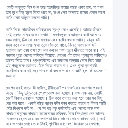
একটি অভুক্ত শিশু যখন তার হতদরিদ্র মায়ের কাছে খাবার চায়, মা যখন
তার মুখে কিছু তুলে দিতে পারে না, তখন সেই অসহায় মায়ের কেমন লাগে
আমি সেটা অনুভব করতে পারি।
আমি নিজে সারাজীবন ভবিষ্যতের স্বপ্ন দেখে এসেছি। আমার জীবনে
সেই স্বপ্ন সত্যি হতে দেখেছি। স্বপ্নপূরণের আনন্দের কথা আমি যে
রকম জানি, ঠিক সে রকম স্বপ্নভঙ্গের কষ্টের কথাও জানি। মানুষ কষ্ট
সহ্য করে এক সময় মাথা তুলে দাঁড়াতে পারে, কিন্তু স্বপ্নভঙ্গ যদি
হতাশায় রূপ নেয় তখন সে আর কখনও মাথা তুলে দাঁড়াতে পারে না। এই
সরকার পুরো দেশের দায়িত্ব নিয়েছে, দেশের এই তরুণ প্রজন্মের দায়িত্বও
তাদের নিতে হবে। প্রশ্নফাঁসের এই ভয়ংকর অন্যায় মেনে নিয়ে তারা
এই প্রজন্মকে হতাশায় ঠেলে দিতে পারবে না। এখন পুরো ব্যাপারটি
অস্বীকার করে দুই বছর পরে তারা বলতে পারবে না এটি ছিল ‘জীবন-মরণ’
সমস্যা!
দেশের সবাই জানে কী ঘটেছে, ইন্টারনেটে প্রশ্নফাঁসের অসংখ্য প্রমাণ
আছে। কিছু দুর্বৃত্তকে গ্রেপ্তারও করা হয়েছে। লক্ষ লক্ষ নয়, কোটি
কোটি টাকার লেনদেন হয়েছে। ঠিক করে তদন্ত করা হলে তার সব কিছু
বের করা যাবে। একটি রাষ্ট্র প্রশ্ন ফাঁস বন্ধ করতে পারবে না কিংবা আমি
সেটা বিশ্বাস করি না। যে সব বড় বড় কর্মকর্তার এই দেশের লক্ষ লক্ষ
সাধারণ মানুষের সাধারণ ছেলেমেয়ের ভবিষ্যৎ নিয়ে সিদ্ধান্ত নেন তাদের
নিজেদের ছেলেমেয়েদের লেখাপড়া নিয়ে তাদের কোনো ভাবনা নেই। অর্থ
আর ক্ষমতার জোরে তারা ঠিকই পৃথিবীর সর্বশ্রেষ্ঠ বিদ্যায়তনে লেখাপড়া