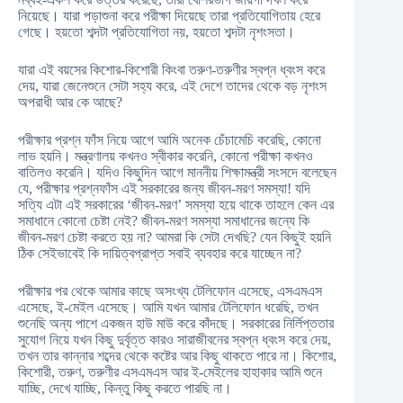
নিয়েছে। যারা পড়াশুনা করে পরীক্ষা দিয়েছে তারা প্রতিযোগিতায় হেরে
গেছে। হয়তো শব্দটা প্রতিযোগিতা নয়, হয়তো শব্দটা নৃশংসতা।
যারা এই বয়সের কিশোর-কিশোরী কিংবা তরুণ-তরুণীর স্বপ্ন ধ্বংস করে
দেয়, যারা জেনেশুনে সেটা সহ্য করে, এই দেশে তাদের থেকে বড় নৃশংস
অপরাধী আর কে আছে?
পরীক্ষার প্রশ্ন ফাঁস নিয়ে আগে আমি অনেক চেঁচামেচি করেছি, কোনো
লাভ হয়নি। মন্ত্রণালয় কখনও স্বীকার করেনি, কোনো পরীক্ষা কখনও
বাতিলও করেনি। যদিও কিছুদিন আগে মাননীয় শিক্ষামন্ত্রী সংসদে বলেছেন
যে, পরীক্ষার প্রশ্নফাঁস এই সরকারের জন্য জীবন-মরণ সমস্যা! যদি
সত্যি এটা এই সরকারের ‘জীবন-মরণ’ সমস্যা হয়ে থাকে তাহলে কেন এর
সমাধানে কোনো চেষ্টা নেই? জীবন-মরণ সমস্যা সমাধানের জন্যে কি
জীবন-মরণ চেষ্টা করতে হয় না? আমরা কি সেটা দেখছি? যেন কিছুই হয়নি
ঠিক সেইভাবেই কি দায়িত্বপ্রাপ্ত সবাই ব্যবহার করে যাচ্ছেন না?
পরীক্ষার পর থেকে আমার কাছে অসংখ্য টেলিফোন এসেছে, এসএমএস
এসেছে, ই-মেইল এসেছে। আমি যখন আমার টেলিফোন ধরেছি, তখন
শুনেছি অন্য পাশে একজন হাউ মাউ করে কাঁদছে। সরকারের নির্লিপ্ততার
সুযোগ নিয়ে যখন কিছু দুর্বৃত্ত কারও সারাজীবনের স্বপ্ন ধ্বংস করে দেয়,
তখন তার কান্নার শব্দের থেকে কষ্টের আর কিছু থাকতে পারে না। কিশোর,
কিশোরী, তরুণ, তরুণীর এসএমএস আর ই-মেইলের হাহাকার আমি শুনে
যাচ্ছি, দেখে যাচ্ছি, কিন্তু কিছু করতে পারছি না।