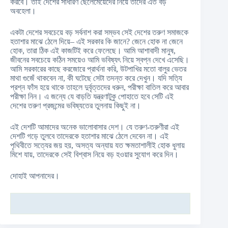
করবে। তাই দেশের সাধারণ ছেলেমেয়েদের নিয়ে তাদের এত বড়
অবহেলা।
একটা দেশের সবচেয়ে বড় সর্বনাশ করা সম্ভব সেই দেশের তরুণ সমাজকে
হতাশার মাঝে ঠেলে দিয়ে– এই সরকার কি জানে? জেনে হোক না জেনে
হোক, তারা ঠিক এই কাজটিই করে ফেলেছে। আমি আশাবাদী মানুষ,
জীবনের সবচেয়ে কঠিন সময়েও আমি ভবিষ্যৎ নিয়ে স্বপ্ন দেখে এসেছি।
আমি সরকারের কাছে করজোরে প্রার্থনা করি, উটপাখির মতো বালুর ভেতর
মাথা গুজেঁ থাকবেন না, কী ঘটেছে সেটা তদন্ত করে দেখুন। যদি সত্যি
প্রশ্ন ফাঁস হয়ে থাকে তাহলে দুর্বৃত্তদের ধরুন, পরীক্ষা বাতিল করে আবার
পরীক্ষা নিন। এ জন্যে যে বাড়তি যন্ত্রণাটুকু পোহাতে হবে সেটি এই
দেশের তরুণ প্রজন্মের ভবিষ্যতের তুলনায় কিছুই না।
এই দেশটি আমাদের অনেক ভালোবাসার দেশ। যে তরুণ-তরুণীরা এই
দেশটি গড়ে তুলবে তাদেরকে হতাশার মাঝে ঠেলে দেবেন না। এই
পৃথিবীতে সত্যের জয় হয়, অসত্য অন্যায় যত ক্ষমতাশালীই হোক ধুলায়
মিশে যায়, তাদেরকে সেই বিশ্বাস নিয়ে বড় হওয়ার সুযোগ করে দিন।
দোহাই আপনাদের।