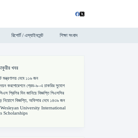
রিপোর্ট / এস্যাইনমেন্ট
শিক্ষা সংবাদ
চাকুরীর খবর
পাট মন্ত্রণালয় নেবে ১১৬ জন
্নয়ন করপোরেশনে গ্রেড-৯–এ চাকরির সুযোগ
িএস প্রিলির দিন জানিয়ে বিজ্ঞপ্তি পিএসসির
বড় নিয়োগে বিজ্ঞপ্তি, অফিসার নেবে ১৪৩৯ জন
s Wesleyan University International
s Scholarships