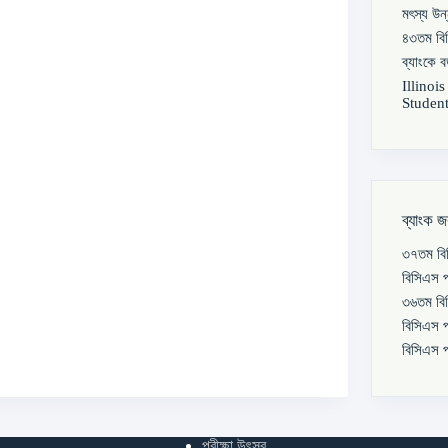
মৎস্য উন
৪৩তম বিস
ব্যাংকে 
Illinoi
Student
ব্যাংক জ
৩৭তম বিস
বিসিএস প
৩৬তম বিস
বিসিএস প
বিসিএস প
পরীক্ষা উৎসব