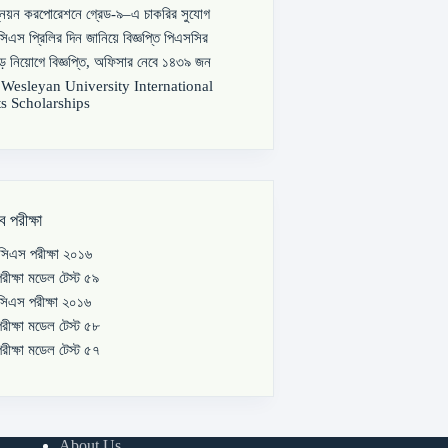
্নয়ন করপোরেশনে গ্রেড-৯–এ চাকরির সুযোগ
িএস প্রিলির দিন জানিয়ে বিজ্ঞপ্তি পিএসসির
বড় নিয়োগে বিজ্ঞপ্তি, অফিসার নেবে ১৪৩৯ জন
s Wesleyan University International
s Scholarships
ব পরীক্ষা
িএস পরীক্ষা ২০১৬
রীক্ষা মডেল টেস্ট ৫৯
িএস পরীক্ষা ২০১৬
রীক্ষা মডেল টেস্ট ৫৮
রীক্ষা মডেল টেস্ট ৫৭
About Us