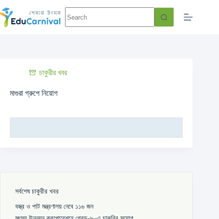
চাকুরীর খবর
মাগুরা গ্রুপে নিয়োগ
সর্বশেষ চাকুরীর খবর
বস্ত্র ও পাট মন্ত্রণালয় নেবে ১১৬ জন
মৎস্য উন্নয়ন করপোরেশনে গ্রেড-৯–এ চাকরির সুযোগ