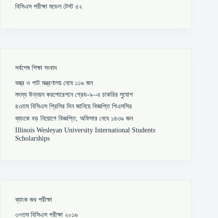
বিসিএস পরীক্ষা মডেল টেস্ট ৫২
সর্বশেষ শিক্ষা সংবাদ
বস্ত্র ও পাট মন্ত্রণালয় নেবে ১১৬ জন
মৎস্য উন্নয়ন করপোরেশনে গ্রেড-৯–এ চাকরির সুযোগ
৪৩তম বিসিএস প্রিলির দিন জানিয়ে বিজ্ঞপ্তি পিএসসির
ব্যাংকে বড় নিয়োগে বিজ্ঞপ্তি, অফিসার নেবে ১৪৩৯ জন
Illinois Wesleyan University International Students
Scholarships
ব্যাংক জব পরীক্ষা
৩৭তম বিসিএস পরীক্ষা ২০১৬