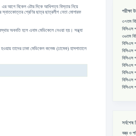
েন। এর আগে বিকেল ৩টার দিকে আধিপত্য বিস্তার নিয়ে
পরীক্ষা 
গের স্নাতকোত্তর শ্রেণির ছাত্র ছাত্রলীগ নেতা মোশারফ
৩৭তম বিস
বিসিএস প
্থার অবনতি হলে এনাম মেডিকেলে নেওয়া হয়। সন্ধ্যা
৩৬তম বিস
বিসিএস প
 হওয়ায় তাদের ঢাকা মেডিকেল কলেজ (ঢামেক) হাসপাতালে
বিসিএস প
বিসিএস প
বিসিএস প
বিসিএস প
বিসিএস প
বিসিএস প
সর্বশেষ 
বস্ত্র ও 