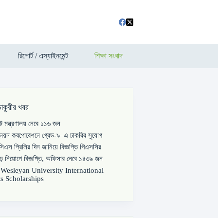
রিপোর্ট / এস্যাইনমেন্ট
শিক্ষা সংবাদ
চাকুরীর খবর
পাট মন্ত্রণালয় নেবে ১১৬ জন
্নয়ন করপোরেশনে গ্রেড-৯–এ চাকরির সুযোগ
িএস প্রিলির দিন জানিয়ে বিজ্ঞপ্তি পিএসসির
বড় নিয়োগে বিজ্ঞপ্তি, অফিসার নেবে ১৪৩৯ জন
s Wesleyan University International
s Scholarships