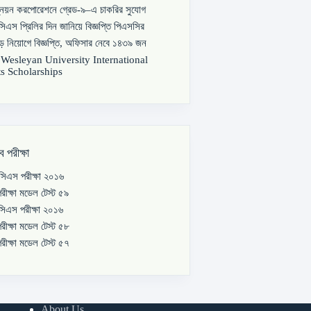
্নয়ন করপোরেশনে গ্রেড-৯–এ চাকরির সুযোগ
িএস প্রিলির দিন জানিয়ে বিজ্ঞপ্তি পিএসসির
বড় নিয়োগে বিজ্ঞপ্তি, অফিসার নেবে ১৪৩৯ জন
s Wesleyan University International
s Scholarships
ব পরীক্ষা
িএস পরীক্ষা ২০১৬
রীক্ষা মডেল টেস্ট ৫৯
িএস পরীক্ষা ২০১৬
রীক্ষা মডেল টেস্ট ৫৮
রীক্ষা মডেল টেস্ট ৫৭
About Us