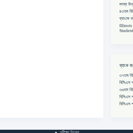
মৎস্য উন
৪৩তম বিস
ব্যাংকে 
Illinoi
Student
ব্যাংক জ
৩৭তম বিস
বিসিএস প
৩৬তম বিস
বিসিএস প
বিসিএস প
পরীক্ষা উৎসব