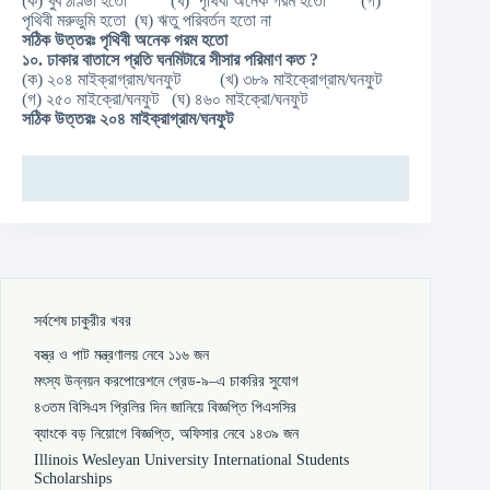
(ক) খুব ঠাণ্ডা হতো (খ) পৃথিবী অনেক গরম হতো (গ)
পৃথিবী মরুভুমি হতো (ঘ) ঋতু পরিবর্তন হতো না
সঠিক
উত্তরঃ
পৃথিবী
অনেক
গরম
হতো
১০.
ঢাকার
বাতাসে
প্রতি
ঘনমিটারে
সীসার
পরিমাণ
কত ?
(ক) ২০৪ মাইক্রাগ্রাম/ঘনফুট (খ) ৩৮৯ মাইক্রোগ্রাম/ঘনফুট
(গ) ২৫০ মাইক্রো/ঘনফুট (ঘ) ৪৬০ মাইক্রো/ঘনফুট
সঠিক
উত্তরঃ
২০৪
মাইক্রাগ্রাম/
ঘনফুট
সর্বশেষ চাকুরীর খবর
বস্ত্র ও পাট মন্ত্রণালয় নেবে ১১৬ জন
মৎস্য উন্নয়ন করপোরেশনে গ্রেড-৯–এ চাকরির সুযোগ
৪৩তম বিসিএস প্রিলির দিন জানিয়ে বিজ্ঞপ্তি পিএসসির
ব্যাংকে বড় নিয়োগে বিজ্ঞপ্তি, অফিসার নেবে ১৪৩৯ জন
Illinois Wesleyan University International Students
Scholarships