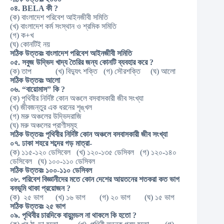
০৪. BELA
কী ?
(ক) বাংলাদেশ পরিবেশ আইনজীবী সমিতি
(খ) বাংলাদেশ কর্ম সংস্থান ও শ্রমিক সমিতি
(গ) ক+খ
(ঘ) কোনটিই নয়
সঠিক
উত্তরঃ
বাংলাদেশ
পরিবেশ
আইনজীবী
সমিতি
০৫.
সবুজ
উদ্ভিদ
খাদ্য
তৈরির
জন্য
কোনটি
ব্যবহার
করে ?
(ক) তাপ (খ) বিদ্যুৎ শক্তি (গ) সৌরশক্তি (ঘ) আলো
সঠিক
উত্তরঃ
আলো
০৬. “
বায়োমাস”
কি ?
(ক) পৃথিবীর নির্দিষ্ট কোন অঞ্চলে বসবাসকারী জীব সংখ্যা
(খ) জীবজন্তুর এক ধরনের শৃঙ্খল
(গ) মরু অঞ্চলের উদ্ভিদরাজি
(ঘ) মরু অঞ্চলের প্রাণীসমূহ
সঠিক
উত্তরঃ
পৃথিবীর
নির্দিষ্ট
কোন
অঞ্চলে
বসবাসকারী
জীব
সংখ্যা
০৭.
ঢাকা
শহরে
শব্দের
গড়
মাত্রা-
(ক) ১১৫-১২০ ডেসিবেল (খ) ১২০-১৩৫ ডেসিবল (গ) ১২০-১৪০
ডেসিবেল (ঘ) ১০০-১১০ ডেসিবল
সঠিক
উত্তরঃ
১০০-
১১০
ডেসিবল
০৮.
পরিবেশ
বিজ্ঞানীদের
মতে
কোন
দেশের
আয়তনের
শতকরা
কত
ভাগ
বনভূমি
থাকা
প্রয়োজন ?
(ক) ২৫ ভাগ (খ) ১৬ ভাগ (গ) ২০ ভাগ (ঘ) ১৫ ভাগ
সঠিক
উত্তরঃ
২৫
ভাগ
০৯.
পৃথিবীর
চারদিকে
বায়ুমন্ডল
না
থাকলে
কি
হতো ?