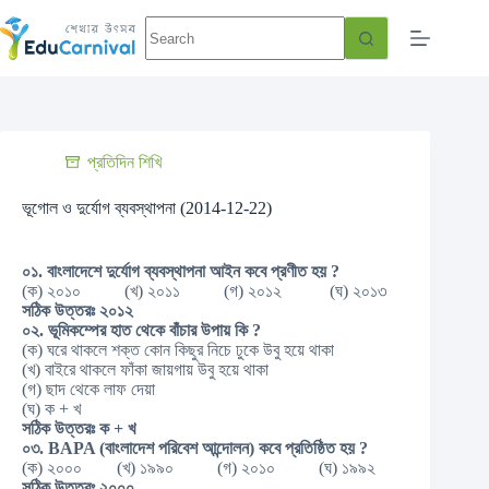
প্রতিদিন শিখি
ভূগোল ও দুর্যোগ ব্যবস্থাপনা (2014-12-22)
০১.
বাংলাদেশে
দুর্যোগ
ব্যবস্থাপনা
আইন
কবে
প্রণীত
হয় ?
(ক) ২০১০ (খ) ২০১১ (গ) ২০১২ (ঘ) ২০১৩
সঠিক
উত্তরঃ
২০১২
০২.
ভূমিকম্পের
হাত
থেকে
বাঁচার
উপায়
কি ?
(ক) ঘরে থাকলে শক্ত কোন কিছুর নিচে ঢুকে উবু হয়ে থাকা
(খ) বাইরে থাকলে ফাঁকা জায়গায় উবু হয়ে থাকা
(গ) ছাদ থেকে লাফ দেয়া
(ঘ) ক + খ
সঠিক
উত্তরঃ
ক +
খ
০৩. BAPA (
বাংলাদেশ
পরিবেশ
আন্দোলন)
কবে
প্রতিষ্ঠিত
হয় ?
(ক) ২০০০ (খ) ১৯৯০ (গ) ২০১০ (ঘ) ১৯৯২
সঠিক
উত্তরঃ
২০০০