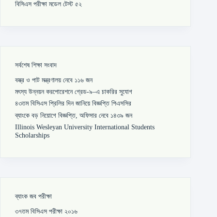
বিসিএস পরীক্ষা মডেল টেস্ট ৫২
সর্বশেষ শিক্ষা সংবাদ
বস্ত্র ও পাট মন্ত্রণালয় নেবে ১১৬ জন
মৎস্য উন্নয়ন করপোরেশনে গ্রেড-৯–এ চাকরির সুযোগ
৪৩তম বিসিএস প্রিলির দিন জানিয়ে বিজ্ঞপ্তি পিএসসির
ব্যাংকে বড় নিয়োগে বিজ্ঞপ্তি, অফিসার নেবে ১৪৩৯ জন
Illinois Wesleyan University International Students
Scholarships
ব্যাংক জব পরীক্ষা
৩৭তম বিসিএস পরীক্ষা ২০১৬