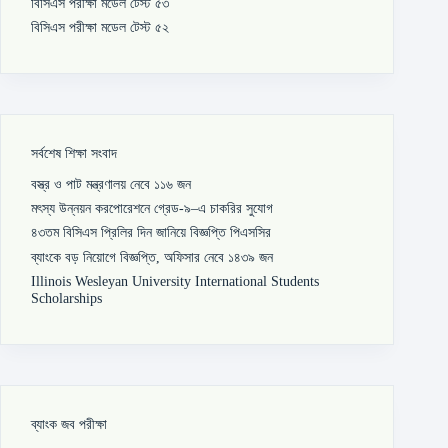
বিসিএস পরীক্ষা মডেল টেস্ট ৫৩
বিসিএস পরীক্ষা মডেল টেস্ট ৫২
সর্বশেষ শিক্ষা সংবাদ
বস্ত্র ও পাট মন্ত্রণালয় নেবে ১১৬ জন
মৎস্য উন্নয়ন করপোরেশনে গ্রেড-৯–এ চাকরির সুযোগ
৪৩তম বিসিএস প্রিলির দিন জানিয়ে বিজ্ঞপ্তি পিএসসির
ব্যাংকে বড় নিয়োগে বিজ্ঞপ্তি, অফিসার নেবে ১৪৩৯ জন
Illinois Wesleyan University International Students
Scholarships
ব্যাংক জব পরীক্ষা