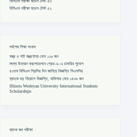
বিসিএস পরীক্ষা মডেল টেস্ট ৫৩
বিসিএস পরীক্ষা মডেল টেস্ট ৫২
সর্বশেষ শিক্ষা সংবাদ
বস্ত্র ও পাট মন্ত্রণালয় নেবে ১১৬ জন
মৎস্য উন্নয়ন করপোরেশনে গ্রেড-৯–এ চাকরির সুযোগ
৪৩তম বিসিএস প্রিলির দিন জানিয়ে বিজ্ঞপ্তি পিএসসির
ব্যাংকে বড় নিয়োগে বিজ্ঞপ্তি, অফিসার নেবে ১৪৩৯ জন
Illinois Wesleyan University International Students
Scholarships
ব্যাংক জব পরীক্ষা