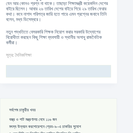
যেন আর কোনও প্রশ্ন না থাকে। তাছাড়া শিক্ষামন্ত্রী কয়েকদিন দেশের
বাইরে ছিলেন। আবার ২৬ তারিখ দেশের বাইরে গিয়ে ২৯ তারিখ ফেরার
কথা। কবে নাগাদ পরিপত্র জারি হতে পারে এমন প্রশ্নের জবাবে তিনি
বলেন, মধ্য ডিসেম্বরে।
নতুন পদ্ধতিতে বেসরকারি শিক্ষক নিয়োগ করার সরকারি উদ্যোগের
বিরোধীতা করছেন কিছু শিক্ষা ব্যবসায়ী ও স্থানীয় অসাধু রাজনৈতিক
কর্মীরা।
সূত্র: দৈনিকশিক্ষা
সর্বশেষ চাকুরীর খবর
বস্ত্র ও পাট মন্ত্রণালয় নেবে ১১৬ জন
মৎস্য উন্নয়ন করপোরেশনে গ্রেড-৯–এ চাকরির সুযোগ