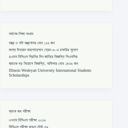
সর্বশেষ শিক্ষা সংবাদ
বস্ত্র ও পাট মন্ত্রণালয় নেবে ১১৬ জন
মৎস্য উন্নয়ন করপোরেশনে গ্রেড-৯–এ চাকরির সুযোগ
৪৩তম বিসিএস প্রিলির দিন জানিয়ে বিজ্ঞপ্তি পিএসসির
ব্যাংকে বড় নিয়োগে বিজ্ঞপ্তি, অফিসার নেবে ১৪৩৯ জন
Illinois Wesleyan University International Students
Scholarships
ব্যাংক জব পরীক্ষা
৩৭তম বিসিএস পরীক্ষা ২০১৬
বিসিএস পরীক্ষা মডেল টেস্ট ৫৯