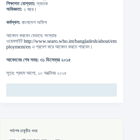
শিক্ষাগত যোগ্যতা:
স্নাতক
অভিজ্ঞতা:
২ বছর।
কর্মস্থল:
বাংলাদেশ অফিস
আবেদন করবেন যেভাবে: সংস্থার
ওয়েবসাইট
http://www.searo.who.int/bangladesh/about/em
ployment/en
এ প্রবেশ করে আবেদন করতে পারবেন।
আবেদনের শেষ সময়: ৩১ ডিসেম্বর ২০১৫
সূত্র: প্রথম আলো, ১০ অক্টোবর ২০১৫
সর্বশেষ চাকুরীর খবর