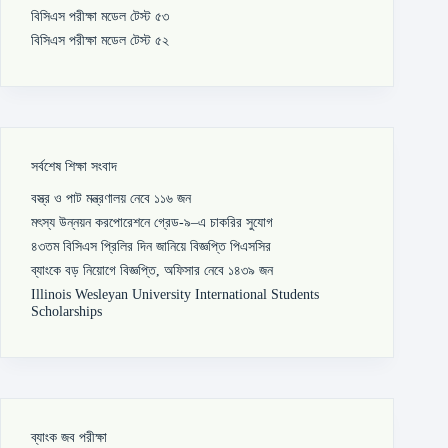
বিসিএস পরীক্ষা মডেল টেস্ট ৫৩
বিসিএস পরীক্ষা মডেল টেস্ট ৫২
সর্বশেষ শিক্ষা সংবাদ
বস্ত্র ও পাট মন্ত্রণালয় নেবে ১১৬ জন
মৎস্য উন্নয়ন করপোরেশনে গ্রেড-৯–এ চাকরির সুযোগ
৪৩তম বিসিএস প্রিলির দিন জানিয়ে বিজ্ঞপ্তি পিএসসির
ব্যাংকে বড় নিয়োগে বিজ্ঞপ্তি, অফিসার নেবে ১৪৩৯ জন
Illinois Wesleyan University International Students
Scholarships
ব্যাংক জব পরীক্ষা