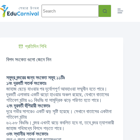
প্রতিদিন শিখি
বিপদ সংকেত গুলো জেনে নিন
সমুদ্র বন্দরের জন্য সংকেত সমূহ ১১টিঃ
‪১নং‬ দূরবর্তী সতর্ক সংকেতঃ
জাহাজ ছেড়ে যাওয়ার পর দূর্যোগপূর্ণ আবহাওয়া সম্মুখীন হতে পারে।
দূরবর্তী এলাকায় একটি ঝড়ো হাওয়ার অঞ্চল রয়েছে, যেখানে বাতাসের
গতিবেগ ঘন্টায় ৬১ কিঃমিঃ যা সামূদ্রিক ঝড়ে পরিণত হতে পারে।
‪‎২নং‬ দূরবর্তী হুঁশিয়ারী সংকেতঃ
দূরে গভীর সাগরেও একটি ঝড় সৃষ্টি হয়েছে। সেখানে বাতাসের একটানা
গতিবেগ ঘন্টায়
৬২-৮৮ কিঃমিঃ। বন্দর এখনই ঝড়ে কবলিত হবে না, তবে বন্দর ত্যাগকারী
জাহাজ পথিমধ্যে বিপদে পড়তে পারে।
‪৩নং‬ স্থানীয় সতর্ক সংকেতঃ
বন্দর ও বন্দরে নোঙ্গর করা জাহাজগুলো