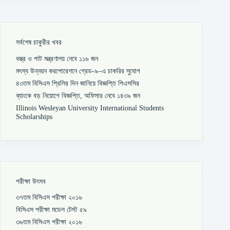
সর্বশেষ চাকুরীর খবর
বস্ত্র ও পাট মন্ত্রণালয় নেবে ১১৬ জন
মৎস্য উন্নয়ন করপোরেশনে গ্রেড-৯–এ চাকরির সুযোগ
৪৩তম বিসিএস প্রিলির দিন জানিয়ে বিজ্ঞপ্তি পিএসসির
ব্যাংকে বড় নিয়োগে বিজ্ঞপ্তি, অফিসার নেবে ১৪৩৯ জন
Illinois Wesleyan University International Students
Scholarships
পরীক্ষা উৎসব
৩৭তম বিসিএস পরীক্ষা ২০১৬
বিসিএস পরীক্ষা মডেল টেস্ট ৫৯
৩৬তম বিসিএস পরীক্ষা ২০১৬