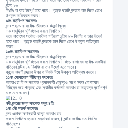
ঘূণিঝড়ের কবলে পড়তে পারে। ঝড়ে বাতাসের সর্বোচ্চ একটানা গতিবেগ
ঘন্টায় ৮৯
কিঃমিঃ বা তার উর্দ্ধে হতে পারে। প্রচন্ড ঝড়টি বন্দরকে বাম দিকে রেখে
উপকূল অতিক্রম করবে।
‪৯নং‬ মহাবিপদ সংকেতঃ
বন্দর প্রচন্ড বা সর্বোচ্চ তীব্রতার ঝঞ্ঝাবিক্ষুব্ধ
এক সামূদ্রিক ঘূণিঝড়ের কবলে নিপতিত।
ঝড়ে বাতাসের সর্বোচ্চ একটানা গতিবেগ ঘন্টায় ৮৯ কিঃমিঃ বা তার উর্দ্ধে
হতে পারে। প্রচন্ড ঝড়টি বন্দরকে ডান দিকে রেখে উপকূল অতিক্রম
করবে।
‪‎১০নং‬ মহাবিপদ সংকেতঃ
বন্দর প্রচন্ড বা সর্বোচ্চ তীব্রতার ঝঞ্ঝাবিক্ষুব্ধ
এক সামূদ্রিক ঘূণিঝড়ের কবলে নিপতিত। ঝড়ে বাতাসের সর্বোচ্চ একটানা
গতিবেগ ঘন্টায় ৮৯ কিঃমিঃ বা তার উর্দ্ধে হতে পারে।
প্রচন্ড ঝড়টি বন্দরের উপর বা নিকট দিয়ে উপকূল অতিক্রম করবে।
‪‎১১নং‬ যোগাযোগ বিচ্ছিন্ন সংকেতঃ
আবহাওয়া বিপদ সংকেত প্রদানকারী কেন্দ্রেও সাথে সকল যোগাযোগ
বিচ্ছিন্ন হয়ে পড়েছে এবং স্থানীয় কর্মকর্তা আবহাওয়া অত্যন্ত দূর্যোগপূর্ণ
বলে মনে করেন।
নদী বন্দরের জন্য সংকেত সমূহ ৪টিঃ
১নং নৌ সতর্ক সংকেতঃ
বন্দর এলাকা ক্ষণস্থায়ী ঝড়ো আবহাওয়ার
কবলে নিপতিত হওয়ার সম্ভাবনা রয়েছে। ঘন্টায় সর্বোচ্চ ৬০ কিঃমিঃ
গতিবেগের