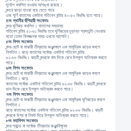
দূর্যোগ কবলিত হওয়ার আশঙ্খা রয়েছে।
বন্দরে ঝড়ো হাওয়া বয়ে যেতে পারে
এবং ঘূর্ণি বাতাসের একটানা গতিবেগ ঘন্টায় ৪০-৫০ কিঃমিঃ হতে পারে।
‪‎৪নং‬ স্থানীয় হুঁশিয়ারী সংকেতঃ
বন্দর ঘূর্ণিঝড় কবলিত। বাতাসের সম্ভাব্য
গতিবেগ ঘন্টায় ৫১-৬১ কিঃমিঃ তবে ঘূর্ণিঝড়ের চূড়ান্ত প্রস্তুতি নেওয়ার
মতো তেমন বিপজ্জনক সময় এখনো আসেনি।
৫নং বিপদ সংকেতঃ
বন্দর ছোট বা মাঝারী তীব্রতার ঝঞ্ঝাবহুল এক সামূদ্রিক ঝড়ের কবলে
নিপতিত। ঝড়ে বাতাসের সর্বোচ্চ একটানা গতিবেগ ঘন্টায়
৬২-৮৮ কিঃমিঃ। ঝড়টি বন্দরকে বাম দিকে রেখে উপকূল অতিক্রম করতে
পারে।
‪৬নং‬ বিপদ সংকেতঃ
বন্দর ছোট বা মাঝারী তীব্রতার ঝঞ্ঝাবহুল এক সামূদ্রিক ঝড়ের কবলে
নিপতিত। ঝড়ে
বাতাসের সর্বোচ্চ একটানা গতিবেগ ঘন্টায় ৬২-৮৮ কিঃমিঃ। ঝড়টি বন্দরকে
ডান দিকে রেখে উপকূল অতিক্রম করতে পারে।
‪‎৭নং‬ বিপদ সংকেতঃ
বন্দর ছোট বা মাঝারী তীব্রতার ঝঞ্ঝাবহুল এক সামূদ্রিক ঘূণিঝড়ের কবলে
নিপতিত।
ঝড়ে বাতাসের সর্বোচ্চ একটানা গতিবেগ ঘন্টায় ৬২-৮৮ কিঃমিঃ। ঝড়টি
বন্দরকে উপর বা নিকট দিয়ে উপকূল অতিক্রম করতে পারে।
‪৮নং‬ মহাবিপদ সংকেতঃ
বন্দর প্রচন্ড বা সর্বোচ্চ তীব্রতার ঝঞ্ঝাবিক্ষুব্ধ