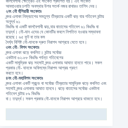
কালবৈশাখী ক্ষেত্রেও এই সংকেত প্রদর্শিত হয়। এই সংকেত
আবহাওয়ার চলতি অবস্থার উপর সতর্ক নজর রাখারও তাগিদ দেয়।
২নং নৌ হুঁশিয়ারী সংকেতঃ
বন্দর এলাকা নিম্নচাপের সমতুল্য তীব্রতার একটি ঝড় যার গতিবেগ ঘন্টায়
অনুর্দ্ধ ৬১
কিঃমিঃ বা একটি কালবৈশাখী ঝড়,যার বাতাসের গতিবেগ ৬১ কিঃমিঃ বা
তদুর্দ্ধ। নৌ-যান এদের যে কোনটির কবলে নিপতিত হওয়ার সম্ভাবনা
রয়েছে। ৬৫ ফুট বা তার কম
দৈর্ঘ্য বিশিষ্ট নৌ-যানকে দ্রুত নিরাপদ আশ্রয়ে যেতে হবে।
৩নং নৌ- বিপদ সংকেতঃ
বন্দর এলাকা ঝড়ে কবলিত। ঘন্টায় সর্বোচ্চ
একটানা ৬২-৮৮ কিঃমিঃ পর্যন্ত গতিবেগের
একটি সামূদ্রিক ঝড় সহসাই বন্দর এলাকায় আঘাত হানতে পারে। সকল
প্রকার নৌ- যানকে অবিলম্বে নিরাপদ আশ্রয় গ্রহণ
করতে হবে।
৪নং নৌ-মহাবিপদ সংকেতঃ
বন্দর এলাকা একটি প্রচন্ড বা সর্বোচ্চ তীব্রতার সামূদ্রিক ঝড়ে কবলিত এবং
সহসাই বন্দর এলাকায় আঘাত হানবে। ঝড়ে বাতাসের সর্বোচ্চ একটানা
গতিবেগ ঘন্টায় ৮৯ কিঃমিঃ
বা। তদুর্দ্ধ। সকল প্রকার নৌ-যানকে নিরাপদ আশ্রয়ে থাকতে হবে।