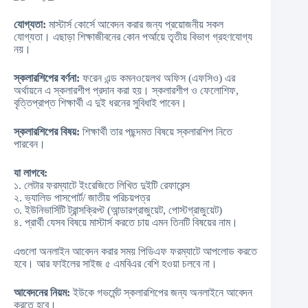
যোগ্যতা:
মাস্টার্স কোর্সে আবেদন করার জন্য প্রয়োজনীয় সকল
যোগ্যতা। এছাড়া শিক্ষাজীবনের কোন পর্আয়ে তৃতীয় বিভাগ গ্রহণযোগ্য
নয়।
স্কলারশিপের বর্ণনা:
ফরেন এন্ড কমনওয়েলথ অফিস (এফসিও) এর
অর্থায়নে এ স্কলারশীপ প্রদান করা হয়। স্কলারশীপ ও ফেলোশিফ,
বৃত্তিপ্রাপ্ত শিক্ষার্থী এ দুই ধরনের সুবিধাই পাবেন।
স্কলারশিপের বিষয়:
শিক্ষার্থী তার পছন্দমত বিষয়ে স্কলারশিপ নিতে
পারবেন।
যা লাগবে:
১. লেটার ফরম্যাটে ইংরেজিতে লিখিত দুইটি রেফারেন্স
২. ভ্যালিড পাসপোর্ট/ জাতীয় পরিচয়পত্র
৩. ইউনিভার্সিটি ট্রান্সক্রিপ্ট (আন্ডারগ্রাজুয়েট, পোস্টগ্রাজুয়েট)
৪. প্রার্থী যেসব বিষয়ে মাস্টার্স করতে চায় এমন তিনটি বিষয়ের নাম।
এগুলো অনলাইন আবেদন করার সময় পিডিএফ ফরম্যাটে আপলোড করতে
হবে। আর ফাইলের সাইজ ৫ এমবিএর বেশি হওয়া চলবে না।
আবেদনের নিয়ম:
ইউকে গভর্মেন্ট স্কলারশিপের জন্য অনলাইনে আবেদন
করতে হবে।