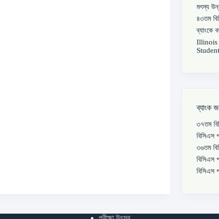
মৎস্য উন
৪৩তম বিস
ব্যাংকে 
Illinoi
Student
ব্যাংক জ
৩৭তম বিস
বিসিএস প
৩৬তম বিস
বিসিএস প
বিসিএস প
পরীক্ষা উৎসব