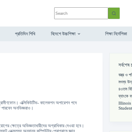
প্রতিদিন শিখি
বিদেশে উচ্চশিক্ষা
শিক্ষা নির্দেশিকা
সর্বশেষ 
বস্ত্র ও 
মৎস্য উন
৪৩তম বিস
ব্যাংকে 
ন গ্রামীণফোন। এক্সিকিউটিভ- কালেকশন অপারেশন পদে
Illinoi
ে পারবেন অনভিজ্ঞরাও।
Student
নিয়োগের ক্ষেত্রে অভিজ্ঞতাধারীদের অগ্রাধিকার দেওয়া হবে।
ফট এক্সেলসহ অন্যান্য কম্পিউটার প্রোগ্রামে জ্ঞান