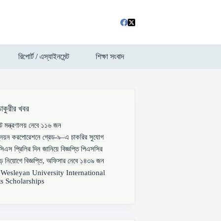
রিপোর্ট / এস্যাইনমেন্ট
শিক্ষা সংবাদ
চাকুরীর খবর
পাট মন্ত্রণালয় নেবে ১১৬ জন
্নয়ন করপোরেশনে গ্রেড-৯–এ চাকরির সুযোগ
িএস প্রিলির দিন জানিয়ে বিজ্ঞপ্তি পিএসসির
বড় নিয়োগে বিজ্ঞপ্তি, অফিসার নেবে ১৪৩৯ জন
s Wesleyan University International
s Scholarships