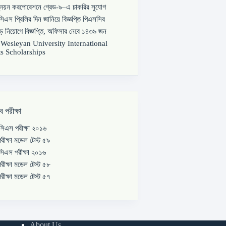
্নয়ন করপোরেশনে গ্রেড-৯–এ চাকরির সুযোগ
িএস প্রিলির দিন জানিয়ে বিজ্ঞপ্তি পিএসসির
বড় নিয়োগে বিজ্ঞপ্তি, অফিসার নেবে ১৪৩৯ জন
s Wesleyan University International
s Scholarships
ব পরীক্ষা
িএস পরীক্ষা ২০১৬
রীক্ষা মডেল টেস্ট ৫৯
িএস পরীক্ষা ২০১৬
রীক্ষা মডেল টেস্ট ৫৮
রীক্ষা মডেল টেস্ট ৫৭
About Us