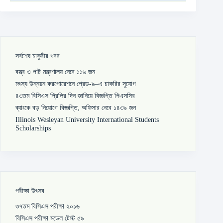
সর্বশেষ চাকুরীর খবর
বস্ত্র ও পাট মন্ত্রণালয় নেবে ১১৬ জন
মৎস্য উন্নয়ন করপোরেশনে গ্রেড-৯–এ চাকরির সুযোগ
৪৩তম বিসিএস প্রিলির দিন জানিয়ে বিজ্ঞপ্তি পিএসসির
ব্যাংকে বড় নিয়োগে বিজ্ঞপ্তি, অফিসার নেবে ১৪৩৯ জন
Illinois Wesleyan University International Students
Scholarships
পরীক্ষা উৎসব
৩৭তম বিসিএস পরীক্ষা ২০১৬
বিসিএস পরীক্ষা মডেল টেস্ট ৫৯