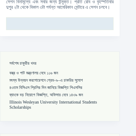
সেশন বিনামূল্যে এবং সবার জন্য উন্মুক্ত। প্রতি রোব ও বৃহস্পতিবার
দুপুর ২টা থেকে বিকাল ৩টা পর্যন্ত আমেরিকান সেন্টারে এ সেশন চলবে।
সর্বশেষ চাকুরীর খবর
বস্ত্র ও পাট মন্ত্রণালয় নেবে ১১৬ জন
মৎস্য উন্নয়ন করপোরেশনে গ্রেড-৯–এ চাকরির সুযোগ
৪৩তম বিসিএস প্রিলির দিন জানিয়ে বিজ্ঞপ্তি পিএসসির
ব্যাংকে বড় নিয়োগে বিজ্ঞপ্তি, অফিসার নেবে ১৪৩৯ জন
Illinois Wesleyan University International Students
Scholarships