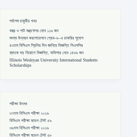
সর্বশেষ চাকুরীর খবর
বস্ত্র ও পাট মন্ত্রণালয় নেবে ১১৬ জন
মৎস্য উন্নয়ন করপোরেশনে গ্রেড-৯–এ চাকরির সুযোগ
৪৩তম বিসিএস প্রিলির দিন জানিয়ে বিজ্ঞপ্তি পিএসসির
ব্যাংকে বড় নিয়োগে বিজ্ঞপ্তি, অফিসার নেবে ১৪৩৯ জন
Illinois Wesleyan University International Students
Scholarships
পরীক্ষা উৎসব
৩৭তম বিসিএস পরীক্ষা ২০১৬
বিসিএস পরীক্ষা মডেল টেস্ট ৫৯
৩৬তম বিসিএস পরীক্ষা ২০১৬
বিসিএস পরীক্ষা মডেল টেস্ট ৫৮