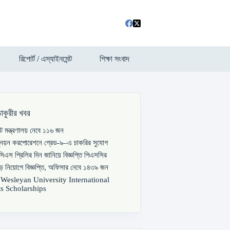
রিপোর্ট / এস্যাইনমেন্ট
শিক্ষা সংবাদ
চাকুরীর খবর
পাট মন্ত্রণালয় নেবে ১১৬ জন
্নয়ন করপোরেশনে গ্রেড-৯–এ চাকরির সুযোগ
িএস প্রিলির দিন জানিয়ে বিজ্ঞপ্তি পিএসসির
বড় নিয়োগে বিজ্ঞপ্তি, অফিসার নেবে ১৪৩৯ জন
s Wesleyan University International
s Scholarships