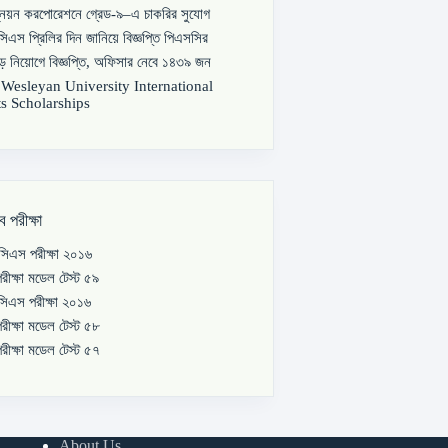
্নয়ন করপোরেশনে গ্রেড-৯–এ চাকরির সুযোগ
িএস প্রিলির দিন জানিয়ে বিজ্ঞপ্তি পিএসসির
বড় নিয়োগে বিজ্ঞপ্তি, অফিসার নেবে ১৪৩৯ জন
s Wesleyan University International
s Scholarships
ব পরীক্ষা
িএস পরীক্ষা ২০১৬
রীক্ষা মডেল টেস্ট ৫৯
িএস পরীক্ষা ২০১৬
রীক্ষা মডেল টেস্ট ৫৮
রীক্ষা মডেল টেস্ট ৫৭
About Us