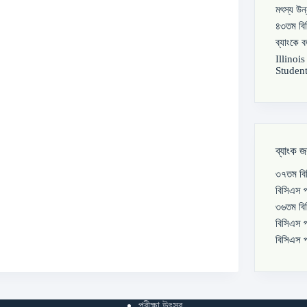
মৎস্য উন
৪৩তম বিস
ব্যাংকে 
Illinoi
Student
ব্যাংক জ
৩৭তম বিস
বিসিএস প
৩৬তম বিস
বিসিএস প
বিসিএস প
পরীক্ষা উৎসব