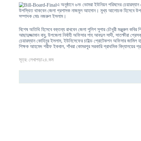
এ অনুষ্ঠানে ৬নং ভোমরা ইউনিয়ন পরিষদের চেয়ারম্যান
উপস্থিত থাকবেন জেলা প্রশাসক নাজমুল আহসান। মুখ্য আলোচক হিসেবে উপ
সম্পাদক মোঃ নজরুল ইসলাম।
বিশেষ অতিথি হিসেবে বক্তব্য রাখবেন জেলা পুলিশ সুপার চৌধুরী মঞ্জুরুল কবির
আছাদুজ্জামান বাবু, উপজেলা নির্বাহী অফিসার শাহ আবদুল সাদী, সাতক্ষীরা প্
চেয়ারম্যান কোহিনুর ইসলাম, ইউনিসেফের চাইল্ড প্রোটেকশন অফিসার জামিল হাসা
শিক্ষক আহমেদ শরীফ ইকবাল, শাঁখরা কোমরপুর সরকারি প্রাথমিক বিদ্যালয়ের প্
সূত্র: লেখাপড়া২৪.কম