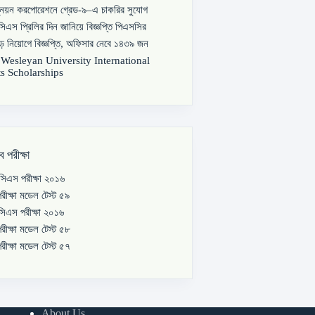
্নয়ন করপোরেশনে গ্রেড-৯–এ চাকরির সুযোগ
িএস প্রিলির দিন জানিয়ে বিজ্ঞপ্তি পিএসসির
বড় নিয়োগে বিজ্ঞপ্তি, অফিসার নেবে ১৪৩৯ জন
s Wesleyan University International
s Scholarships
ব পরীক্ষা
িএস পরীক্ষা ২০১৬
রীক্ষা মডেল টেস্ট ৫৯
িএস পরীক্ষা ২০১৬
রীক্ষা মডেল টেস্ট ৫৮
রীক্ষা মডেল টেস্ট ৫৭
About Us