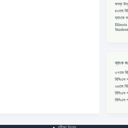
মৎস্য উন
৪৩তম বিস
ব্যাংকে 
Illinoi
Student
ব্যাংক জ
৩৭তম বিস
বিসিএস প
৩৬তম বিস
বিসিএস প
বিসিএস প
পরীক্ষা উৎসব