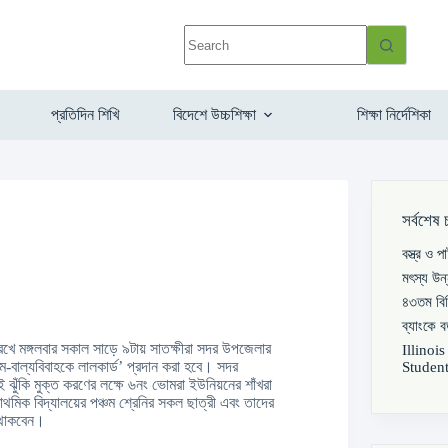
প্রতিদিন শিখি
বিদেশে উচ্চশিক্ষা
শিক্ষা নির্দেশিকা
সর্বশেষ 
বস্ত্র ও 
মৎস্য উন
৪৩তম বিস
ব্যাংকে 
রেখে মঙ্গলবার সকাল সাড়ে ৯টায় সাতক্ষীরা সদর উপজেলার
Illinoi
ম-বাল্যবিবাহকে লালকার্ড’ প্রদান করা হবে। সদর
Student
 ঝুঁকি মুক্ত করণের লক্ষে ৬নং ভোমরা ইউনিয়নের শাঁখরা
াথমিক বিদ্যালয়ের পঞ্চম শ্রেনির সকল ছাত্রী এবং তাদের
ত থাকবেন।