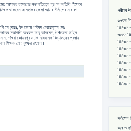
 মোঃ আসাদুর রহমানের সভাপতিত্বে প্রধান অতিথি হিসেবে
স্থিত থাকবেন আলহাজ্ব জেলা আওয়ামীলীগের সাধারণ
পরীক্ষা 
৩৭তম বিস
 পিপিএম (বার), উপজেলা পরিষদ চেয়ারম্যান মোঃ
বিসিএস প
রেসক্লাবের সভাপতি অধ্যক্ষ আবু আহমেদ, উপজেলা ভাইস
৩৬তম বিস
ন, শাঁখরা কোমরপুর এ.জি মাধ্যমিক বিদ্যালয়ের প্রধান
বিসিএস প
রধান শিক্ষক মোঃ লুৎফর রহমান।
বিসিএস প
বিসিএস প
বিসিএস প
বিসিএস প
বিসিএস প
বিসিএস প
সর্বশেষ 
বস্ত্র ও 