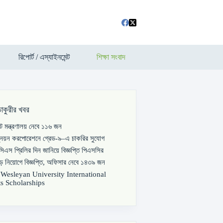
রিপোর্ট / এস্যাইনমেন্ট
শিক্ষা সংবাদ
চাকুরীর খবর
পাট মন্ত্রণালয় নেবে ১১৬ জন
্নয়ন করপোরেশনে গ্রেড-৯–এ চাকরির সুযোগ
িএস প্রিলির দিন জানিয়ে বিজ্ঞপ্তি পিএসসির
বড় নিয়োগে বিজ্ঞপ্তি, অফিসার নেবে ১৪৩৯ জন
s Wesleyan University International
s Scholarships