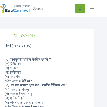
প্রতিদিন শিখি
বাংলা (২০১৫-০১-২৩)
০১. অপসৃয়মান শব্দটির বিপরীত শব্দ কি ?
(ক) উদীয়মান
(খ) ক্ষয়মাণ
(গ) বিলীয়মান
(ঘ) বিবর্তমান
সঠিক উত্তরঃ
উদীয়মান
০২. সব কটা জানালা খুলে দাও- গানটির গীতিকার কে ?
(ক) আলতাফ মাহমুদ
(খ) নজরুল ইসলাম বাবু
(গ) মুনীর চৌধুরী
(ঘ) আবউ হেনা মোস্তফা কামাল
সঠিক উত্তরঃ
নজরুল ইসলাম বাবু