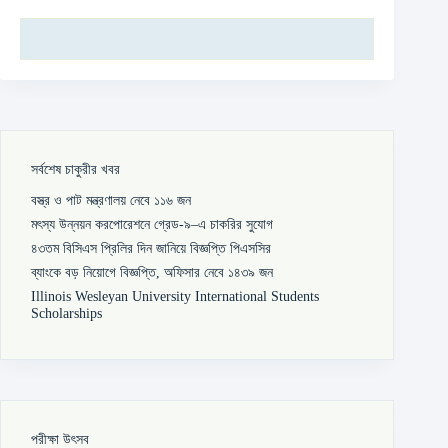
সর্বশেষ চাকুরীর খবর
বস্ত্র ও পাট মন্ত্রণালয় নেবে ১১৬ জন
মৎস্য উন্নয়ন করপোরেশনে গ্রেড-৯–এ চাকরির সুযোগ
৪৩তম বিসিএস প্রিলির দিন জানিয়ে বিজ্ঞপ্তি পিএসসির
ব্যাংকে বড় নিয়োগে বিজ্ঞপ্তি, অফিসার নেবে ১৪৩৯ জন
Illinois Wesleyan University International Students
Scholarships
পরীক্ষা উৎসব