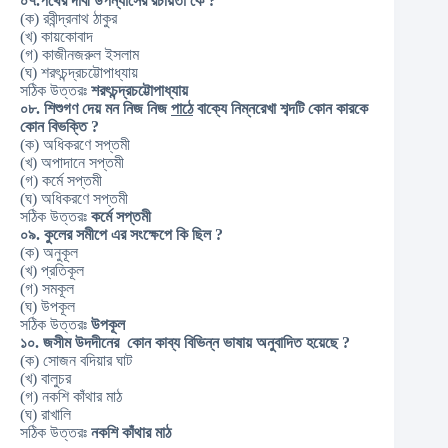
০৭.পথের দাবী উপন্যাসের রচয়িতা কে ?
(ক) রবীন্দ্রনাথ ঠাকুর
(খ) কায়কোবাদ
(গ) কাজীনজরুল ইসলাম
(ঘ) শরৎচন্দ্রচট্টোপাধ্যায়
সঠিক উত্তরঃ
শরৎচন্দ্রচট্টোপাধ্যায়
০৮. শিশুগণ দেয় মন নিজ নিজ
পাঠে
বাক্যে নিম্নরেখা শব্দটি কোন কারকে
কোন বিভক্তি ?
(ক) অধিকরণে সপ্তমী
(খ) অপাদানে সপ্তমী
(গ) কর্মে সপ্তমী
(ঘ) অধিকরণে সপ্তমী
সঠিক উত্তরঃ
কর্মে সপ্তমী
০৯. কুলের সমীপে এর সংক্ষেপে কি ছিল ?
(ক) অনুকূল
(খ) প্রতিকূল
(গ) সমকূল
(ঘ) উপকূল
সঠিক উত্তরঃ
উপকূল
১০. জসীম উদদীনের কোন কাব্য বিভিন্ন ভাষায় অনুবাদিত হয়েছে ?
(ক) সোজন বদিয়ার ঘাট
(খ) বালুচর
(গ) নকশি কাঁথার মাঠ
(ঘ) রাখালি
সঠিক উত্তরঃ
নকশি কাঁথার মাঠ