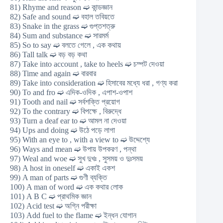
81) Rhyme and reason ➫ কান্ডজ্ঞান
82) Safe and sound ➫ বহাল তবিয়তে
83) Snake in the grass ➫ গুপ্তশত্রু
84) Sum and substance ➫ সারমর্ম
85) So to say ➫ বলতে গেলে , এক কথায়
86) Tall talk ➫ বড় বড় কথা
87) Take into account , take to heels ➫ চম্পট দেওয়া
88) Time and again ➫ বারবার
89) Take into consideration ➫ হিসাবের মধ্যে ধরা , গণ্য করা
90) To and fro ➫ এদিক-ওদিক , এপাশ-ওপাশ
91) Tooth and nail ➫ সর্বশক্তি প্রয়োগ
92) To the contrary ➫ বিপক্ষে , বিরুদ্ধে
93) Turn a deaf ear to ➫ আমল না দেওয়া
94) Ups and doing ➫ উঠে পড়ে লাগা
95) With an eye to , with a view to ➫ উদ্দেশ্যে
96) Ways and mean ➫ উপায় উপকরণ , পন্থা
97) Weal and woe ➫ সুখ দুখঃ , সুসময় ও দুঃসময়
98) A host in oneself ➫ একাই একশ
99) A man of parts ➫ গুণী ব্যক্তি
100) A man of word ➫ এক কথার লোক
101) A B C ➫ প্রাথমিক জ্ঞান
102) Acid test ➫ অগ্নি পরীক্ষা
103) Add fuel to the flame ➫ ইন্ধন যোগান