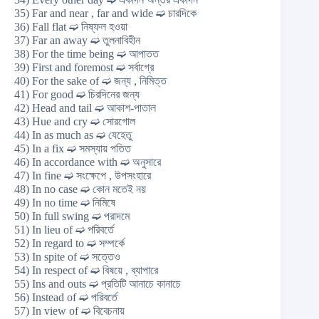
35) Far and near , far and wide ➫ চারদিকে
36) Fall flat ➫ নিষ্ফল হওয়া
37) Far an away ➫ তুলনাবিহীন
38) For the time being ➫ আপাতত
39) First and foremost ➫ সর্বাগ্রে
40) For the sake of ➫ জন্য , নিমিত্ত
41) For good ➫ চিরদিনের জন্য
42) Head and tail ➫ আকাশ-পাতাল
43) Hue and cry ➫ সোরগোল
44) In as much as ➫ যেহেতু
45) In a fix ➫ সমস্যায় পতিত
46) In accordance with ➫ অনুসারে
47) In fine ➫ সংক্ষেপে , উপসংহারে
48) In no case ➫ কোন মতেই নয়
49) In no time ➫ নিমিষে
50) In full swing ➫ পরাদমে
51) In lieu of ➫ পরিবর্তে
52) In regard to ➫ সম্পর্কে
53) In spite of ➫ সত্তেও
54) In respect of ➫ বিষয়ে , ব্যাপারে
55) Ins and outs ➫ প্রতিটি আনাচে কানাচে
56) Instead of ➫ পরিবর্তে
57) In view of ➫ বিবেচনায়