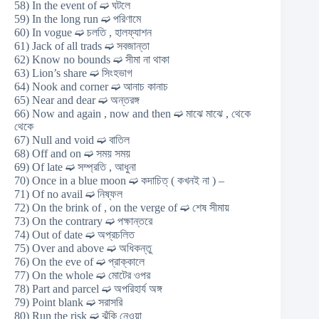
58) In the event of ➫ ঘটলে
59) In the long run ➫ পরিণামে
60) In vogue ➫ চলতি , হালফ্যাশন
61) Jack of all trads ➫ সবজান্তা
62) Know no bounds ➫ সীমা না থাকা
63) Lion’s share ➫ সিংহভাগ
64) Nook and corner ➫ আনাচ কানাচ
65) Near and dear ➫ অন্তরঙ্গ
66) Now and again , now and then ➫ মাঝে মাঝে , থেকে
থেকে
67) Null and void ➫ বাতিল
68) Off and on ➫ সময় সময়
69) Of late ➫ সম্প্রতি , আধুনা
70) Once in a blue moon ➫ কদাচিত্ ( কখনই না ) –
71) Of no avail ➫ নিষ্ফল
72) On the brink of , on the verge of ➫ শেষ সীমায়
73) On the contrary ➫ পক্ষান্তরে
74) Out of date ➫ অপ্রচলিত
75) Over and above ➫ অধিকন্তু
76) On the eve of ➫ প্রাক্কালে
77) On the whole ➫ মোটের ওপর
78) Part and parcel ➫ অপরিহার্য অঙ্গ
79) Point blank ➫ সরাসরি
80) Run the risk ➫ ঝুঁকি নেওয়া