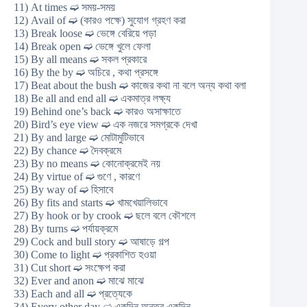
11) At times ➫ সময়-সময়
12) Avail of ➫ (কারও পক্ষে) সুযোগ গ্রহণ করা
13) Break loose ➫ ভেঙ্গে বেরিয়ে পড়া
14) Break open ➫ ভেঙ্গে খুলে ফেলা
15) By all means ➫ সকল প্রকারে
16) By the by ➫ অচিরে , কথা প্রসঙ্গে
17) Beat about the bush ➫ কাজের কথা না বলে অন্য কথা বলা
18) Be all and end all ➫ একমাত্র লক্ষ্য
19) Behind one’s back ➫ কারও অসাক্ষাতে
20) Bird’s eye view ➫ এক নজরে সমগ্রকে দেখা
21) By and large ➫ মোটামুটিভাবে
22) By chance ➫ দৈবক্রমে
23) By no means ➫ কোনোক্রমেই নয়
24) By virtue of ➫ গুণে , কারণে
25) By way of ➫ হিসাবে
26) By fits and starts ➫ খামখেয়ালিভাবে
27) By hook or by crook ➫ ছলে বলে কৌশলে
28) By turns ➫ পর্যায়ক্রমে
29) Cock and bull story ➫ আষাড়ে গল্প
30) Come to light ➫ প্রকাশিত হওয়া
31) Cut short ➫ সংক্ষেপ করা
32) Ever and anon ➫ মাঝে মাঝে
33) Each and all ➫ প্রত্যেকে
34) Every other day ➫ একদিন অন্তর একদিন