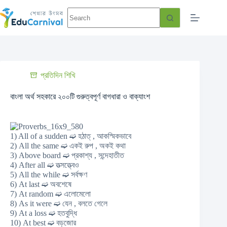
প্রতিদিন শিখি
বাংলা অর্থ সহকারে ২০০টি গুরুত্বপূর্ণ বাগধারা ও বাক্যাংশ
1) All of a sudden ➫ হঠাত্ , আকস্মিকভাবে
2) All the same ➫ একই রুপ , অকই কথা
3) Above board ➫ প্রকাশ্য , সন্দেহাতীত
4) After all ➫ তত্সত্ত্বেও
5) All the while ➫ সর্বক্ষণ
6) At last ➫ অবশেষে
7) At random ➫ এলোমেলো
8) As it were ➫ যেন , বলতে গেলে
9) At a loss ➫ হতবুদ্ধি
10) At best ➫ বড়জোর