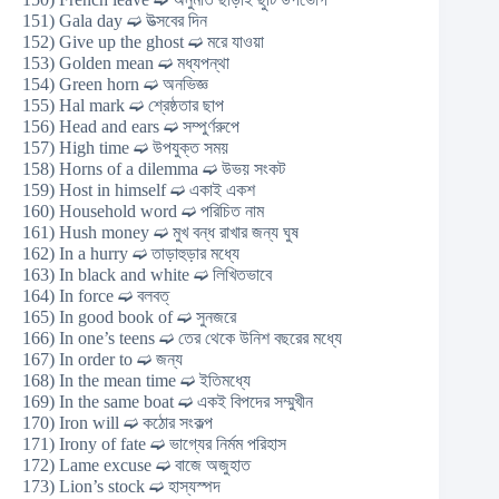
151) Gala day ➫ উত্সবের দিন
152) Give up the ghost ➫ মরে যাওয়া
153) Golden mean ➫ মধ্যপন্থা
154) Green horn ➫ অনভিজ্ঞ
155) Hal mark ➫ শ্রেষ্ঠতার ছাপ
156) Head and ears ➫ সম্পুর্ণরুপে
157) High time ➫ উপযুক্ত সময়
158) Horns of a dilemma ➫ উভয় সংকট
159) Host in himself ➫ একাই একশ
160) Household word ➫ পরিচিত নাম
161) Hush money ➫ মুখ বন্ধ রাখার জন্য ঘুষ
162) In a hurry ➫ তাড়াহুড়ার মধ্যে
163) In black and white ➫ লিখিতভাবে
164) In force ➫ বলবত্
165) In good book of ➫ সুনজরে
166) In one’s teens ➫ তের থেকে উনিশ বছরের মধ্যে
167) In order to ➫ জন্য
168) In the mean time ➫ ইতিমধ্যে
169) In the same boat ➫ একই বিপদের সম্মুখীন
170) Iron will ➫ কঠোর সংকল্প
171) Irony of fate ➫ ভাগ্যের নির্মম পরিহাস
172) Lame excuse ➫ বাজে অজুহাত
173) Lion’s stock ➫ হাস্যস্পদ