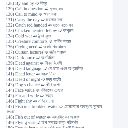
128) By and by ➫ শীঘ্র
129) Call in question ➫ সন্দেহ করা
130) Call to mind ➫ স্মরণ করা
131) Carry the day ➫ জয়লাভ করা
132) Catch red handed ➫ হাতে নাতে ধরা
133) Chicken hearted fellow ➫ কাপুরুষ
134) Cold war ➫ ঠান্ডা যুদ্ধ
135) Creature comforts ➫ পার্থিব আরাম
136) Crying need ➫ জরুরী প্রয়োজন
137) Curtain lectures ➫ স্ত্রীর পরামর্শ
138) Dark horse ➫ অপরিচিত
139) Dead against ➫ তীব্র বিরোধী
140) Dead language ➫ যে ভাষা এখন অপ্রচলিত
141) Dead letter ➫ অচল নিয়ম
142) Dead of night ➫ মধ্য রাত্রী
143) Dog’s chance ➫ ক্ষীণ আশা
144) Face value ➫ বহিরাঙ্গের চেহারা
145) Far and wide ➫ সর্বত্র
146) Fight shy ➫ এড়িয়ে চলা
147) Fish in a troubled water ➫ এলোমেলো অবস্থার সুযোগ
নেওয়া
148) Fish out of water ➫ অস্বস্তিকর অবস্থা
149) Flying visit ➫ অল্প সময়ের জন্য পরিদর্শন
150) French leave ➫ অনুমতি ছাড়াই ছুটি উপভোগ