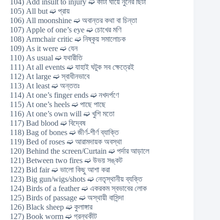
104) Add insult to injury ➫ কাটা ঘায়ে নুনের ছিটা
105) All but ➫ প্রায়
106) All moonshine ➫ অবান্তর কথা বা চিন্তা
107) Apple of one’s eye ➫ চোখের মণি
108) Armchair critic ➫ নিষ্কৃয় সমালোচক
109) As it were ➫ যেন
110) As usual ➫ যথারীতি
111) At all events ➫ যাহাই ঘটুক সব ক্ষেত্রেই
112) At large ➫ স্বাধীনভাবে
113) At least ➫ অন্ততঃ
114) At one’s finger ends ➫ নখদর্পণে
115) At one’s heels ➫ পাছে পাছে
116) At one’s own will ➫ খুশি মতো
117) Bad blood ➫ বিদ্বেষ
118) Bag of bones ➫ জীর্ণ-শীর্ণ ব্যাক্তি
119) Bed of roses ➫ আরামদায়ক অবস্থা
120) Behind the screen/Curtain ➫ পর্দার আড়ালে
121) Between two fires ➫ উভয় সঙ্কট
122) Bid fair ➫ ভালো কিছু আশা করা
123) Big gun/wigs/shots ➫ নেতৃস্থানীয় ব্যক্তি
124) Birds of a feather ➫ একরকম স্বভাবের লোক
125) Birds of passage ➫ অস্থায়ী বাসিন্দা
126) Black sheep ➫ কুলাঙ্গার
127) Book worm ➫ গ্রন্থকীট