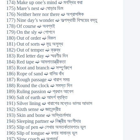
174) Make up one’s mind ➫ মনস্থির করা
175) Mare’s nest ➫ ঘোড়ার ডিম
176) Neither here nor there ➫ অপ্রাসঙ্গিক
177) Nine day’s wonder ➫ অল্পস্থায়ী বিস্ময়ের বস্তু
178) Of course ➫ অবশ্যই
179) On the sly ➫ গোপনে
180) Out of order ➫ বিকল
181) Out of sorts ➫ মৃদু অসুস্থ
182) Out of temper ➫ ক্রুব্ধ
183) Red letter day ➫ স্মরণীয় দিন
184) Red tape ➫ আমলাতান্ত্রীকতা
185) Root and branch ➫ সম্পুর্ণরুপে
186) Rope of sand ➫ বালির বাঁধ
187) Rough passage ➫ খারাপ সময়
188) Round the clock ➫ সমস্ত দিন
189) Ruling passion ➫ প্রধান আবেগ
190) Salt of earth ➫ আদর্শ ব্যক্তি
191) Silver lining ➫ খারাপের মধ্যেও ভালর আভাস
192) Sixth sense ➫ জ্ঞানেন্দ্রীয়
193) Skin and bone ➫ অস্থিচর্মসার
194) Sleeping partner ➫ নিষ্ক্রীয় অংশীদার
195) Slip of pen ➫ লেখায় অসতর্কতাবশতঃ ভুল
196) Slip of tongue ➫ বলায় সামান্য ভুল
197) Slow coach ➫ অপদার্থ