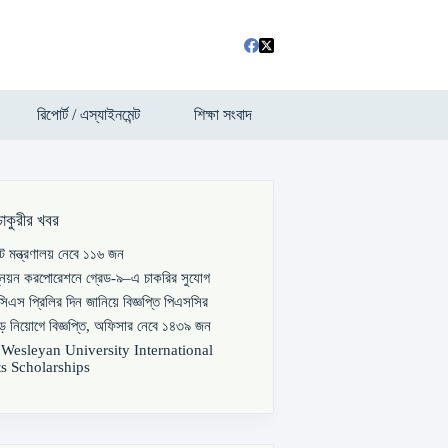
রিপোর্ট / এস্যাইনমেন্ট
শিক্ষা সংবাদ
চাকুরীর খবর
পাট মন্ত্রণালয় নেবে ১১৬ জন
্নয়ন করপোরেশনে গ্রেড-৯–এ চাকরির সুযোগ
িএস প্রিলির দিন জানিয়ে বিজ্ঞপ্তি পিএসসির
বড় নিয়োগে বিজ্ঞপ্তি, অফিসার নেবে ১৪৩৯ জন
s Wesleyan University International
s Scholarships