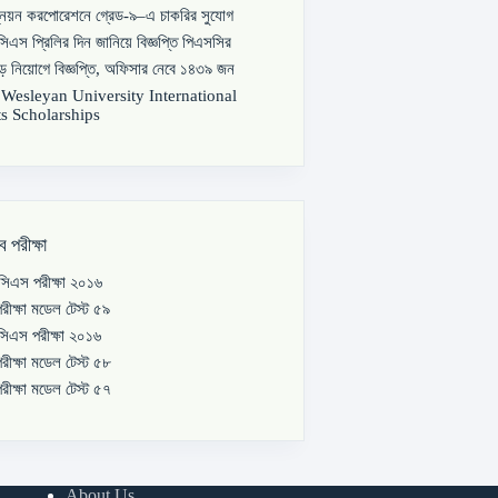
্নয়ন করপোরেশনে গ্রেড-৯–এ চাকরির সুযোগ
িএস প্রিলির দিন জানিয়ে বিজ্ঞপ্তি পিএসসির
বড় নিয়োগে বিজ্ঞপ্তি, অফিসার নেবে ১৪৩৯ জন
s Wesleyan University International
s Scholarships
ব পরীক্ষা
িএস পরীক্ষা ২০১৬
রীক্ষা মডেল টেস্ট ৫৯
িএস পরীক্ষা ২০১৬
রীক্ষা মডেল টেস্ট ৫৮
রীক্ষা মডেল টেস্ট ৫৭
About Us