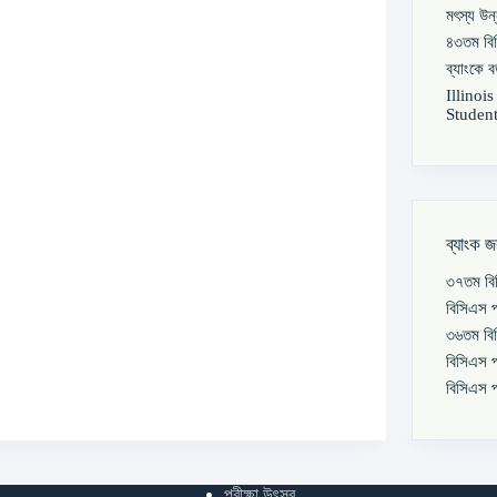
মৎস্য উন
৪৩তম বিস
ব্যাংকে 
Illinoi
Student
ব্যাংক জ
৩৭তম বিস
বিসিএস প
৩৬তম বিস
বিসিএস প
বিসিএস প
পরীক্ষা উৎসব