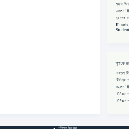
মৎস্য উন
৪৩তম বিস
ব্যাংকে 
Illinoi
Student
ব্যাংক জ
৩৭তম বিস
বিসিএস প
৩৬তম বিস
বিসিএস প
বিসিএস প
পরীক্ষা উৎসব