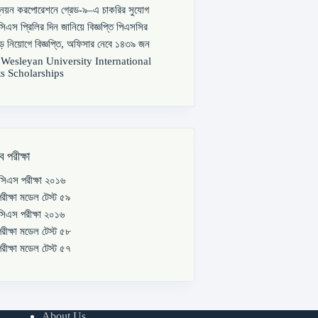
্নয়ন করপোরেশনে গ্রেড-৯–এ চাকরির সুযোগ
িএস প্রিলির দিন জানিয়ে বিজ্ঞপ্তি পিএসসির
বড় নিয়োগে বিজ্ঞপ্তি, অফিসার নেবে ১৪৩৯ জন
s Wesleyan University International
s Scholarships
ব পরীক্ষা
িএস পরীক্ষা ২০১৬
রীক্ষা মডেল টেস্ট ৫৯
িএস পরীক্ষা ২০১৬
রীক্ষা মডেল টেস্ট ৫৮
রীক্ষা মডেল টেস্ট ৫৭
About Us