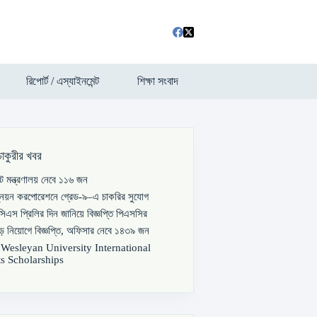
রিপোর্ট / এস্যাইনমেন্ট
শিক্ষা সংবাদ
চাকুরীর খবর
পাট মন্ত্রণালয় নেবে ১১৬ জন
্নয়ন করপোরেশনে গ্রেড-৯–এ চাকরির সুযোগ
িএস প্রিলির দিন জানিয়ে বিজ্ঞপ্তি পিএসসির
বড় নিয়োগে বিজ্ঞপ্তি, অফিসার নেবে ১৪৩৯ জন
s Wesleyan University International
s Scholarships