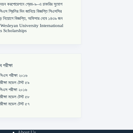
্নয়ন করপোরেশনে গ্রেড-৯–এ চাকরির সুযোগ
িএস প্রিলির দিন জানিয়ে বিজ্ঞপ্তি পিএসসির
বড় নিয়োগে বিজ্ঞপ্তি, অফিসার নেবে ১৪৩৯ জন
s Wesleyan University International
s Scholarships
ব পরীক্ষা
িএস পরীক্ষা ২০১৬
রীক্ষা মডেল টেস্ট ৫৯
িএস পরীক্ষা ২০১৬
রীক্ষা মডেল টেস্ট ৫৮
রীক্ষা মডেল টেস্ট ৫৭
About Us