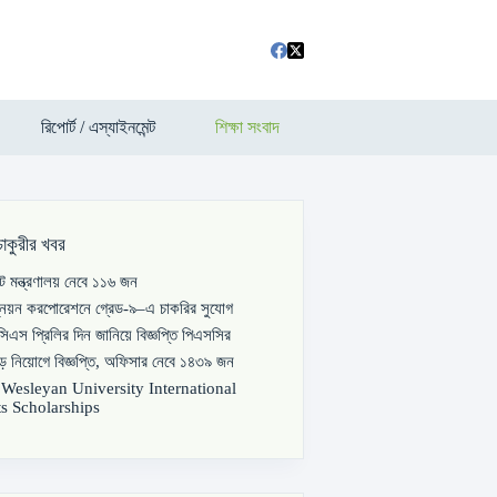
রিপোর্ট / এস্যাইনমেন্ট
শিক্ষা সংবাদ
চাকুরীর খবর
পাট মন্ত্রণালয় নেবে ১১৬ জন
্নয়ন করপোরেশনে গ্রেড-৯–এ চাকরির সুযোগ
িএস প্রিলির দিন জানিয়ে বিজ্ঞপ্তি পিএসসির
বড় নিয়োগে বিজ্ঞপ্তি, অফিসার নেবে ১৪৩৯ জন
s Wesleyan University International
s Scholarships