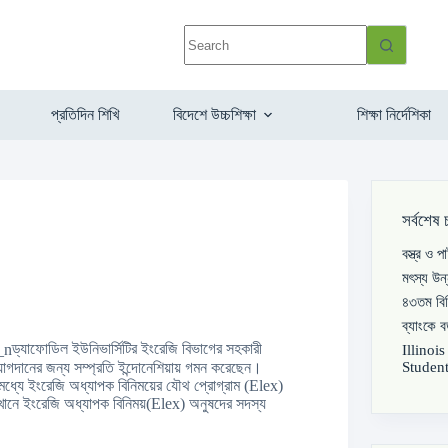
প্রতিদিন শিখি
বিদেশে উচ্চশিক্ষা
শিক্ষা নির্দেশিকা
সর্বশেষ 
বস্ত্র ও 
মৎস্য উন
৪৩তম বিস
ব্যাংকে 
ড্যাফোডিল ইউনিভার্সিটির ইংরেজি বিভাগের সহকারী
Illinoi
Student
 যোগদানের জন্য সম্প্রতি ইন্দোনেশিয়ায় গমন করেছেন।
া’র মধ্যে ইংরেজি অধ্যাপক বিনিময়ের যৌথ প্রোগ্রাম (Elex)
খানে ইংরেজি অধ্যাপক বিনিময়(Elex) অনুষদের সদস্য