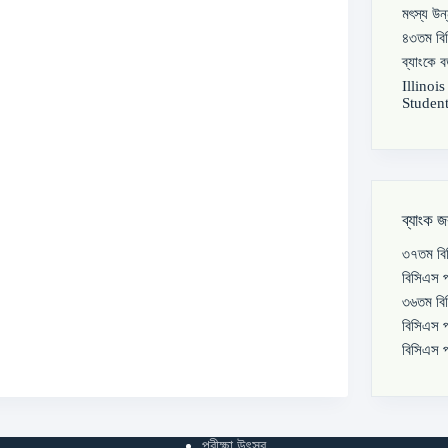
মৎস্য উন
৪৩তম বিস
ব্যাংকে 
Illinoi
Student
ব্যাংক জ
৩৭তম বিস
বিসিএস প
৩৬তম বিস
বিসিএস প
বিসিএস প
পরীক্ষা উৎসব