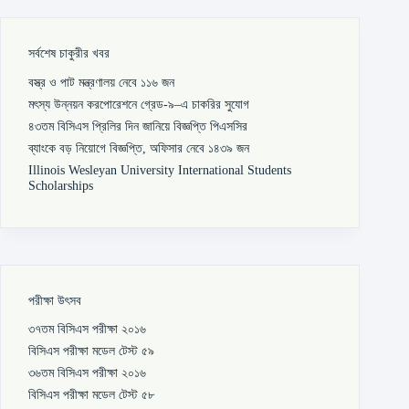
সর্বশেষ চাকুরীর খবর
বস্ত্র ও পাট মন্ত্রণালয় নেবে ১১৬ জন
মৎস্য উন্নয়ন করপোরেশনে গ্রেড-৯–এ চাকরির সুযোগ
৪৩তম বিসিএস প্রিলির দিন জানিয়ে বিজ্ঞপ্তি পিএসসির
ব্যাংকে বড় নিয়োগে বিজ্ঞপ্তি, অফিসার নেবে ১৪৩৯ জন
Illinois Wesleyan University International Students
Scholarships
পরীক্ষা উৎসব
৩৭তম বিসিএস পরীক্ষা ২০১৬
বিসিএস পরীক্ষা মডেল টেস্ট ৫৯
৩৬তম বিসিএস পরীক্ষা ২০১৬
বিসিএস পরীক্ষা মডেল টেস্ট ৫৮