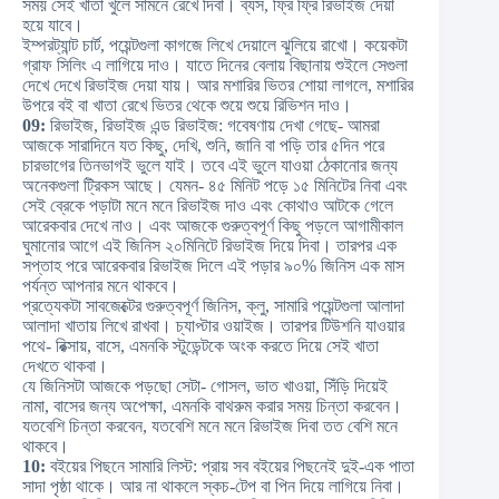
সময় সেই খাতা খুলে সামনে রেখে দিবা। ব্যস, ফ্রি ফ্রি রিভাইজ দেয়া
হয়ে যাবে।
ইম্পরট্যান্ট চার্ট, পয়েন্টগুলা কাগজে লিখে দেয়ালে ঝুলিয়ে রাখো। কয়েকটা
গ্রাফ সিলিং এ লাগিয়ে দাও। যাতে দিনের বেলায় বিছানায় শুইলে সেগুলা
দেখে দেখে রিভাইজ দেয়া যায়। আর মশারির ভিতর শোয়া লাগলে, মশারির
উপরে বই বা খাতা রেখে ভিতর থেকে শুয়ে শুয়ে রিভিশন দাও।
09:
রিভাইজ, রিভাইজ এন্ড রিভাইজ: গবেষণায় দেখা গেছে- আমরা
আজকে সারাদিনে যত কিছু, দেখি, শুনি, জানি বা পড়ি তার ৫দিন পরে
চারভাগের তিনভাগই ভুলে যাই। তবে এই ভুলে যাওয়া ঠেকানোর জন্য
অনেকগুলা ট্রিকস আছে। যেমন- ৪৫ মিনিট পড়ে ১৫ মিনিটের নিবা এবং
সেই ব্রেকে পড়াটা মনে মনে রিভাইজ দাও এবং কোথাও আটকে গেলে
আরেকবার দেখে নাও। এবং আজকে গুরুত্বপূর্ণ কিছু পড়লে আগামীকাল
ঘুমানোর আগে এই জিনিস ২০মিনিটে রিভাইজ দিয়ে দিবা। তারপর এক
সপ্তাহ পরে আরেকবার রিভাইজ দিলে এই পড়ার ৯০% জিনিস এক মাস
পর্যন্ত আপনার মনে থাকবে।
প্রত্যেকটা সাবজেক্টের গুরুত্বপূর্ণ জিনিস, ক্লু, সামারি পয়েন্টগুলা আলাদা
আলাদা খাতায় লিখে রাখবা। চ্যাপ্টার ওয়াইজ। তারপর টিউশনি যাওয়ার
পথে- রিক্সায়, বাসে, এমনকি স্টুডেন্টকে অংক করতে দিয়ে সেই খাতা
দেখতে থাকবা।
যে জিনিসটা আজকে পড়ছো সেটা- গোসল, ভাত খাওয়া, সিঁড়ি দিয়েই
নামা, বাসের জন্য অপেক্ষা, এমনকি বাথরুম করার সময় চিন্তা করবেন।
যতবেশি চিন্তা করবেন, যতবেশি মনে মনে রিভাইজ দিবা তত বেশি মনে
থাকবে।
10:
বইয়ের পিছনে সামারি লিস্ট: প্রায় সব বইয়ের পিছনেই দুই-এক পাতা
সাদা পৃষ্ঠা থাকে। আর না থাকলে স্কচ-টেপ বা পিন দিয়ে লাগিয়ে নিবা।