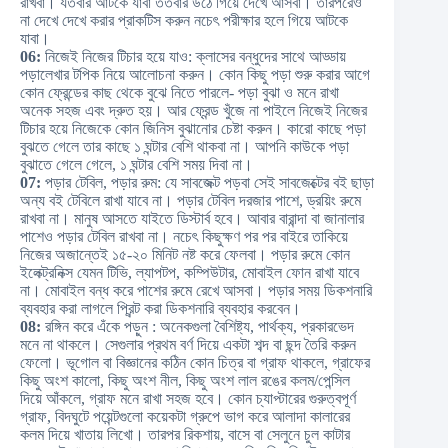
রাখবা। যতবার আটকে যাবা ততবার উঠে গিয়ে দেখে আসবা। তারপরেও
না দেখে দেখে করার প্রাকটিস করুন নচেৎ পরীক্ষার হলে গিয়ে আটকে
যাবা।
06:
নিজেই নিজের টিচার হয়ে যাও: ক্লাসের বন্ধুদের সাথে আড্ডায়
পড়ালেখার টপিক নিয়ে আলোচনা করুন। কোন কিছু পড়া শুরু করার আগে
কোন ফ্রেন্ডের কাছ থেকে বুঝে নিতে পারলে- পড়া বুঝা ও মনে রাখা
অনেক সহজ এবং দ্রুত হয়। আর ফ্রেন্ড খুঁজে না পাইলে নিজেই নিজের
টিচার হয়ে নিজেকে কোন জিনিস বুঝানোর চেষ্টা করুন। কারো কাছে পড়া
বুঝতে গেলে তার কাছে ১ ঘন্টার বেশি থাকবা না। আপনি কাউকে পড়া
বুঝাতে গেলে গেলে, ১ ঘন্টার বেশি সময় দিবা না।
07:
পড়ার টেবিল, পড়ার রুম: যে সাবজেক্ট পড়বা সেই সাবজেক্টের বই ছাড়া
অন্য বই টেবিলে রাখা যাবে না। পড়ার টেবিল দরজার পাশে, ড্রয়িং রুমে
রাখবা না। মানুষ আসতে যাইতে ডিস্টার্ব হবে। আবার বারান্দা বা জানালার
পাশেও পড়ার টেবিল রাখবা না। নচেৎ কিছুক্ষণ পর পর বাইরে তাকিয়ে
নিজের অজান্তেই ১৫-২০ মিনিট নষ্ট করে ফেলবা। পড়ার রুমে কোন
ইলেক্ট্রনিক্স যেমন টিভি, ল্যাপটপ, কম্পিউটার, মোবাইল ফোন রাখা যাবে
না। মোবাইল বন্ধ করে পাশের রুমে রেখে আসবা। পড়ার সময় ডিকশনারি
ব্যবহার করা লাগলে প্রিন্ট করা ডিকশনারি ব্যবহার করবেন।
08:
রঙ্গিন করে এঁকে পড়ুন : অনেকগুলা বৈশিষ্ট্য, পার্থক্য, প্রকারভেদ
মনে না থাকলে। সেগুলার প্রথম বর্ণ দিয়ে একটা শব্দ বা ছন্দ তৈরি করুন
ফেলো। ভূগোল বা বিজ্ঞানের কঠিন কোন চিত্র বা গ্রাফ থাকলে, গ্রাফের
কিছু অংশ কালো, কিছু অংশ নীল, কিছু অংশ লাল রঙের কলম/পেন্সিল
দিয়ে আঁকলে, গ্রাফ মনে রাখা সহজ হবে। কোন চ্যাপ্টারের গুরুত্বপূর্ণ
গ্রাফ, বিদঘুটে পয়েন্টগুলো কয়েকটা গ্রুপে ভাগ করে আলাদা কালারের
কলম দিয়ে খাতায় লিখো। তারপর রিকশায়, বাসে বা সেলুনে চুল কাটার