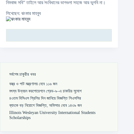
নিমবাজ সবি” তাইলে আর সংবিধানের ভাগগুলা সহজে আর ভুলবি না।
লিখেছেন: ঝংকার মাহবুব
সর্বশেষ চাকুরীর খবর
বস্ত্র ও পাট মন্ত্রণালয় নেবে ১১৬ জন
মৎস্য উন্নয়ন করপোরেশনে গ্রেড-৯–এ চাকরির সুযোগ
৪৩তম বিসিএস প্রিলির দিন জানিয়ে বিজ্ঞপ্তি পিএসসির
ব্যাংকে বড় নিয়োগে বিজ্ঞপ্তি, অফিসার নেবে ১৪৩৯ জন
Illinois Wesleyan University International Students
Scholarships