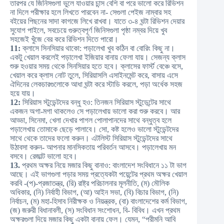
তারপর যে জিনিসগুলা ভুলে যাওয়ার চান্স বেশি বা পরে ভালো করে রিভিশন
না দিলে পরীক্ষার হলে লিখতে পারবেন না- সেগুলা পেইজ নাম্বার সহ
বইয়ের পিছনের সাদা কাগজে লিখে রাখবা। যাতে ৩-৪ ঘন্টা রিভিশন দেয়ার
সুযোগ পাইলে, সবচেয়ে গুরুত্বপূর্ণ জিনিসগুলা পৃষ্ঠা নম্বর দিয়ে খুব
সহজেই খুঁজে বের করে রিভিশন দিতে পারো।
11:
ক্লাসে সিনসিয়ার থাকো: পড়ালেখা খুব কঠিন বা বোরিং কিছু না।
একটু খেয়াল করলেই পড়ালেখা ইজিয়ার বানায় ফেলা যায়। সেজন্য ক্লাস
শুরু হওয়ার সময় থেকে সিনসিয়ার হতে হবে। ক্লাসের ফার্স্ট বেঞ্চে বসে,
খেয়াল করে ক্লাস নোট তুলে, সিরিয়াসলি এসাইনমেন্ট করে, বাসায় এসে
ঐদিনের লেকচারগুলোকে আধা ঘন্টা করে স্টাডি করলে, পড়া অর্ধেক সহজ
হয়ে যায়।
12:
সিরিয়াস স্টুডেন্টদের বন্ধু হও: তিনজন সিরিয়াস স্টুডেন্টের সাথে
একজন অগা-মগা থাকলেও সে পড়ালেখায় ভালো করা শুরু করবে। আর
আড্ডা, সিনেমা, খেলা দেখার পাগল পোলাপানদের সাথে বন্ধুত্ব হলে
পড়ালেখায় তোমাকে ছেড়ে পালাবে। সো, কষ্ট হলেও ভালো স্টুডেন্টদের
সাথে থেকে তাদের ফলো করুন। এটলিস্ট সিরিয়াস স্টুডেন্টদের সাথে
উঠাবসা করুন- আপনার মানসিকতায় পরিবর্তন আসবে। পড়ালেখায় মন
বসবে। রেজাল্ট ভালো হবে।
13.
প্রথম অক্ষর নিয়ে মজার কিছু বানাও: বাংলাদেশ সংবিধানে ১১ টা ভাগ
আছে। এই ভাগগুলা পড়ার সময় প্রত্যেকটা পয়েন্টের প্রথম অক্ষর খেয়াল
করবি -(প)-প্রজাতন্ত্র, (রি) রাষ্ট্র পরিচালনার মূলনীতি, (ম) মৌলিক
অধিকার, (নি) নির্বাহী বিভাগ, (আ) আইন সভা, (বি) বিচার বিভাগ, (নি)
নির্বাচন, (ম) মহা-হিসাব নিরীক্ষক ও নিয়ন্ত্রক, (বা) বাংলাদেশের কর্ম বিভাগ,
(জ) জরুরী বিধানাবলী, (স) সংবিধান সংশোধন, বি- বিবিধ। এখন প্রথম
অক্ষরগুলা দিয়ে মজার কিছু একটা বানায় ফেল। যেমন, “পরীমনি আবি