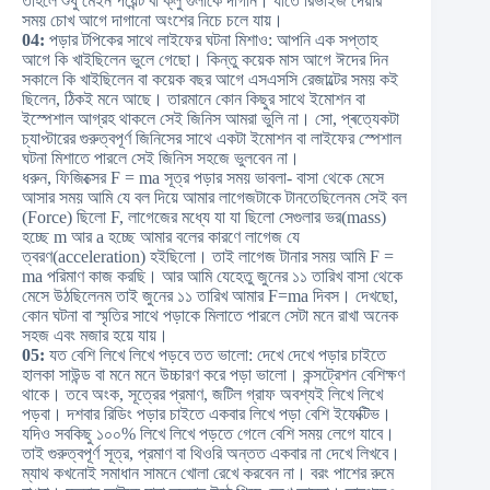
তাহলে শুধু মেইন পয়েন্ট বা ক্লু গুলাকে দাগান। যাতে রিভাইজ দেয়ার
সময় চোখ আগে দাগানো অংশের নিচে চলে যায়।
04:
পড়ার টপিকের সাথে লাইফের ঘটনা মিশাও: আপনি এক সপ্তাহ
আগে কি খাইছিলেন ভুলে গেছো। কিন্তু কয়েক মাস আগে ঈদের দিন
সকালে কি খাইছিলেন বা কয়েক বছর আগে এসএসসি রেজাল্টের সময় কই
ছিলেন, ঠিকই মনে আছে। তারমানে কোন কিছুর সাথে ইমোশন বা
ইস্পেশাল আগ্রহ থাকলে সেই জিনিস আমরা ভুলি না। সো, প্ৰত্যেকটা
চ্যাপ্টারের গুরুত্বপূর্ণ জিনিসের সাথে একটা ইমোশন বা লাইফের স্পেশাল
ঘটনা মিশাতে পারলে সেই জিনিস সহজে ভুলবেন না।
ধরুন, ফিজিক্সের F = ma সূত্র পড়ার সময় ভাবলা- বাসা থেকে মেসে
আসার সময় আমি যে বল দিয়ে আমার লাগেজটাকে টানতেছিলেনম সেই বল
(Force) ছিলো F, লাগেজের মধ্যে যা যা ছিলো সেগুলার ভর(mass)
হচ্ছে m আর a হচ্ছে আমার বলের কারণে লাগেজ যে
ত্বরণ(acceleration) হইছিলো। তাই লাগেজ টানার সময় আমি F =
ma পরিমাণ কাজ করছি। আর আমি যেহেতু জুনের ১১ তারিখ বাসা থেকে
মেসে উঠছিলেনম তাই জুনের ১১ তারিখ আমার F=ma দিবস। দেখছো,
কোন ঘটনা বা স্মৃতির সাথে পড়াকে মিলাতে পারলে সেটা মনে রাখা অনেক
সহজ এবং মজার হয়ে যায়।
05:
যত বেশি লিখে লিখে পড়বে তত ভালো: দেখে দেখে পড়ার চাইতে
হালকা সাউন্ড বা মনে মনে উচ্চারণ করে পড়া ভালো। কন্সট্রেশন বেশিক্ষণ
থাকে। তবে অংক, সূত্রের প্রমাণ, জটিল গ্রাফ অবশ্যই লিখে লিখে
পড়বা। দশবার রিডিং পড়ার চাইতে একবার লিখে পড়া বেশি ইফেক্টিভ।
যদিও সবকিছু ১০০% লিখে লিখে পড়তে গেলে বেশি সময় লেগে যাবে।
তাই গুরুত্বপূর্ণ সূত্র, প্রমাণ বা থিওরি অন্তত একবার না দেখে লিখবে।
ম্যাথ কখনোই সমাধান সামনে খোলা রেখে করবেন না। বরং পাশের রুমে