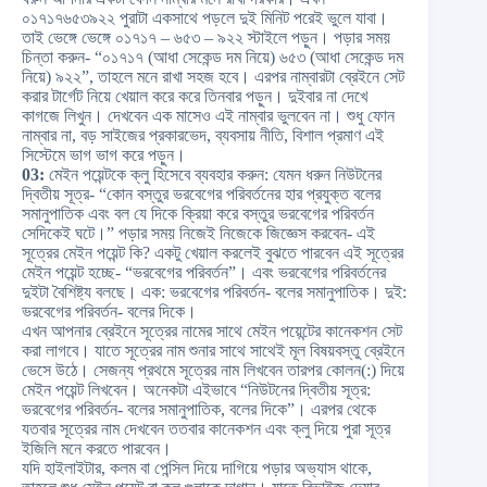
০১৭১৭৬৫৩৯২২ পুরাটা একসাথে পড়লে দুই মিনিট পরেই ভুলে যাবা।
তাই ভেঙ্গে ভেঙ্গে ০১৭১৭ – ৬৫৩ – ৯২২ স্টাইলে পড়ুন। পড়ার সময়
চিন্তা করুন- “০১৭১৭ (আধা সেকেন্ড দম নিয়ে) ৬৫৩ (আধা সেকেন্ড দম
নিয়ে) ৯২২”, তাহলে মনে রাখা সহজ হবে। এরপর নাম্বারটা ব্রেইনে সেট
করার টার্গেট নিয়ে খেয়াল করে করে তিনবার পড়ুন। দুইবার না দেখে
কাগজে লিখুন। দেখবেন এক মাসেও এই নাম্বার ভুলবেন না। শুধু ফোন
নাম্বার না, বড় সাইজের প্রকারভেদ, ব্যবসায় নীতি, বিশাল প্রমাণ এই
সিস্টেমে ভাগ ভাগ করে পড়ুন।
03:
মেইন পয়েন্টকে ক্লু হিসেবে ব্যবহার করুন: যেমন ধরুন নিউটনের
দ্বিতীয় সূত্র- “কোন বস্তুর ভরবেগের পরিবর্তনের হার প্রযুক্ত বলের
সমানুপাতিক এবং বল যে দিকে ক্রিয়া করে বস্তুর ভরবেগের পরিবর্তন
সেদিকেই ঘটে।” পড়ার সময় নিজেই নিজেকে জিজ্ঞেস করবেন- এই
সূত্রের মেইন পয়েন্ট কি? একটু খেয়াল করলেই বুঝতে পারবেন এই সূত্রের
মেইন পয়েন্ট হচ্ছে- “ভরবেগের পরিবর্তন”। এবং ভরবেগের পরিবর্তনের
দুইটা বৈশিষ্ট্য বলছে। এক: ভরবেগের পরিবর্তন- বলের সমানুপাতিক। দুই:
ভরবেগের পরিবর্তন- বলের দিকে।
এখন আপনার ব্রেইনে সূত্রের নামের সাথে মেইন পয়েন্টের কানেকশন সেট
করা লাগবে। যাতে সূত্রের নাম শুনার সাথে সাথেই মূল বিষয়বস্তু ব্রেইনে
ভেসে উঠে। সেজন্য প্রথমে সূত্রের নাম লিখবেন তারপর কোলন(:) দিয়ে
মেইন পয়েন্ট লিখবেন। অনেকটা এইভাবে “নিউটনের দ্বিতীয় সূত্র:
ভরবেগের পরিবর্তন- বলের সমানুপাতিক, বলের দিকে”। এরপর থেকে
যতবার সূত্রের নাম দেখবেন ততবার কানেকশন এবং ক্লু দিয়ে পুরা সূত্র
ইজিলি মনে করতে পারবেন।
যদি হাইলাইটার, কলম বা পেন্সিল দিয়ে দাগিয়ে পড়ার অভ্যাস থাকে,