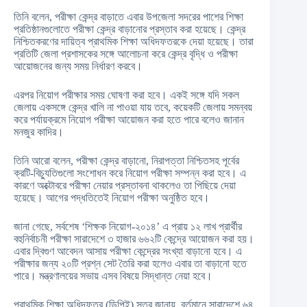
তিনি বলেন, পরীক্ষা কেন্দ্র বাড়াতে এবার উপজেলা সদরের পাশের শিক্ষা
প্রতিষ্ঠানগুলোতে পরীক্ষা কেন্দ্র বাড়ানোর প্রস্তাব করা হয়েছে। কেন্দ্র
নিশ্চিতকরণের দায়িত্ব প্রাথমিক শিক্ষা অধিদফতরকে দেয়া হয়েছে। তারা
প্রতিটি জেলা প্রশাসকের সঙ্গে আলোচনা করে কেন্দ্র বৃদ্ধি ও পরীক্ষা
আয়োজনের জন্য সময় নির্ধারণ করবে।
এরপর নিয়োগ পরীক্ষার সময় ঘোষণা করা হবে। একই সঙ্গে যদি সকল
জেলায় একসঙ্গে কেন্দ্র খালি না পাওয়া যায় তবে, কয়েকটি জেলায় সমন্বয়
করে পর্যায়ক্রমে নিয়োগ পরীক্ষা আয়োজন করা হতে পারে বলেও জানান
মনজুর কাদির।
তিনি আরো বলেন, পরীক্ষা কেন্দ্র বাড়ানো, নিরাপত্তা নিশ্চিতসহ পূর্বের
ক্রটি-বিচ্যুতিগুলো সংশোধন করে নিয়োগ পরীক্ষা সম্পন্ন করা হবে। এ
কারণে অক্টোবরে পরীক্ষা নেয়ার প্রস্তাবনা থাকলেও তা পিছিয়ে দেয়া
হয়েছে। আগের পদ্ধতিতেই নিয়োগ পরীক্ষা অনুষ্ঠিত হবে।
জানা গেছে, সর্বশেষ ‘শিক্ষক নিয়োগ-২০১৪’ এ প্রায় ১২ লাখ প্রার্থীর
বহুনির্বাচনী পরীক্ষা সারাদেশে ৩ হাজার ৬৬২টি কেন্দ্রে আয়োজন করা হয়।
এবার দ্বিগুণ আবেদন আসায় পরীক্ষা কেন্দ্রের সংখ্যা বাড়ানো হবে। এ
পরীক্ষার জন্য ২০টি প্রশ্ন সেট তৈরি করা হলেও এবার তা বাড়ানো হতে
পারে। মন্ত্রণালয়ের সভায় এসব বিষয়ে সিদ্ধান্ত নেয়া হবে।
প্রাথমিক শিক্ষা অধিদফতর (ডিপিই) সূত্র জানায়, বর্তমানে সারাদেশে ৬৪