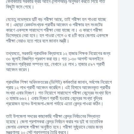
কেনাকাটায় সরকারি ক্রয় আইন (পিপিআর) অনুসরণ করতে গিয়ে গতি
কিছুটা কমে গেছে।
যেহেতু নভেম্বরে দুটি বড় পরীক্ষা আছে, তাই পরীক্ষা হল পাওয়া যাচ্ছে
না। এছাড়া রেকর্ডসংখ্যক প্রার্থীর আবেদন ও পরীক্ষার হল সংকটের
কারণে একসঙ্গে সারাদেশে পরীক্ষা নেয়া যাচ্ছে না। এ কারণে পরীক্ষা
ডিসেম্বরে নেয়া হবে। হল পাওয়া গেলে ৩ বা ৪টি করে জেলায় একসঙ্গে
পরীক্ষা নেয়াও হতে পারে বলে জানান মন্ত্রী।
তথ্যমতে, সরকারি প্রাথমিক বিদ্যালয়ে ১২ হাজার শিক্ষক নিয়োগের জন্য
৩০ জুলাই বিজ্ঞপ্তি প্রকাশ করা হয়। গত ১-৩০ আগস্ট অনলাইনে
আবেদন প্রক্রিয়া সম্পন্ন হয়, যেখানে ২৪ লাখ ১ হাজার ৫৯৭ প্রার্থী
আবেদন করেন।
প্রাথমিক শিক্ষা অধিদফতরের (ডিপিই) কর্মকর্তারা জানান, সর্বশেষ নিয়োগে
প্রায় ১২ লাখ প্রার্থী আবেদন করেছিল। এই হিসাবে আবেদনকৃত প্রার্থীর
সংখ্যা এবার দ্বিগুণ। গত নিয়োগে সারাদেশে পরীক্ষা কেন্দ্রের সংখ্যা ছিল
৩ হাজার ৬৬২। এবার দ্বিগুণ প্রার্থী হওয়ায় কেন্দ্রের সংখ্যা বৃদ্ধির
প্রয়োজন হলেও উপজেলা-জেলা পর্যায়ে এতো কেন্দ্র পাওয়া কঠিন।
তাই উপজেলা সদরের কাছাকাছি পরীক্ষা কেন্দ্র নির্বাচনের সিদ্ধান্ত
হয়েছে। জেলা প্রশাসকরা কেন্দ্র নির্বাচন করার পর দুই বা ততোধিক
জেলায় একসঙ্গে পরীক্ষা অনুষ্ঠিত হবে। পরীক্ষা সুষ্ঠুভাবে নেয়ার জন্য
মন্ত্রণালয় ২০ সেট প্রশ্নপত্র তৈরি করবে।