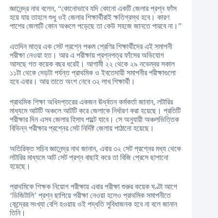
জ্ঞানেন্দ্র নাথ বলেন, “কোনোভাবে যদি কোনো একটি জেলার প্রশ্ন ফাঁস
হয়ে যায় তাহলে শুধু ওই জেলার শিক্ষার্থীরাই ক্ষতিগ্রস্থ হবে। কারণ
পাশের জেলাটি কোন অঞ্চলে পড়েছে তা কেউ সহজে জানতে পারবে না।”
এতদিন মাত্র এক সেট প্রশ্নে পঞ্চম শ্রেণির শিক্ষার্থীদের এই সমাপনী
পরীক্ষা নেওয়া হত। আর এ পরীক্ষায় প্রশ্নপত্র ফাঁসের অভিযোগ
আসছে গত কয়েক বছর ধরেই। আগামী ২২ থেকে ২৯ নভেম্বর সকাল
১১টা থেকে দেড়টা পর্যন্ত প্রাথমিক ও ইবতেদায়ী সমাপনীর পরীক্ষাগুলো
হবে এবার। আর তাতে অংশ নেবে ৩২ লাখ শিক্ষার্থী।
প্রাথমিক শিক্ষা অধিদপ্তরের একজন ঊর্ধ্বতন কর্মকর্তা জানান, লটারির
মাধ্যমে আটটি অঞ্চলে আটটি করে জেলাকে নির্ধারণ করা হয়েছে। প্রতিটি
পরীক্ষার দিন এসব জেলার হিসাব পাল্টে যাবে। সে অনুযায়ী অঞ্চলভিত্তিক
বিভিন্ন পরীক্ষার প্রশ্নের সেট নির্দিষ্ট জেলায় পাঠানো হয়েছে।
অতিরিক্ত সচিব জ্ঞানেন্দ্র নাথ জানান, এবার ৩২ সেট প্রশ্নের মধ্য থেকে
লটারির মাধ্যমে আট সেট প্রশ্ন বাছাই করে তা বিজি প্রেসে ছাপানো
হয়েছে।
প্রাথমিকে শিক্ষক নিয়োগ পরীক্ষায় এবার পরীক্ষা শুরুর কয়েক ঘণ্টা আগে
‘ডিজিটালি’ প্রশ্ন ছাপিয়ে পরীক্ষা নেওয়া হলেও প্রাথমিক সমাপনীতে
কেন্দ্রের সংখ্যা বেশি হওয়ায় ওই পদ্ধতি সুবিধাজনক হবে না বলে জানান
তিনি।