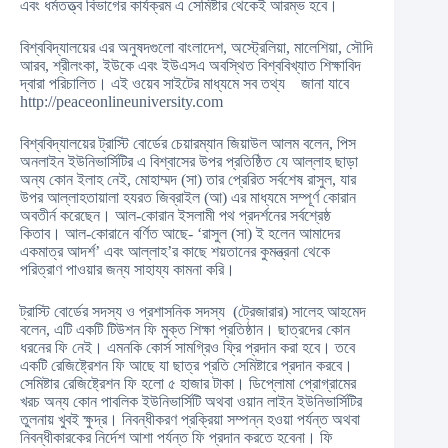
এবং ধর্মতত্ত্ব বিভাগের কার্যক্রম এ সেমিষ্টার থেকেই আরম্ভ হবে।
বিশ্ববিদ্যালয়ের এর অনুষদগুলো বাংলাদেশ, অস্ট্রেলিয়া, মালেশিয়া, সৌদি
আরব, শ্রীলংকা, ইউকে এবং ইউএসএ অবস্থিত বিশ্ববিখ্যাত শিক্ষাবিদ
দ্বারা পরিচালিত। এই ওয়েব সাইটের মাধ্যমে সব তথ্য জানা যাবে
http://peaceonlineuniversity.com
বিশ্ববিদ্যালয়ের ট্রাস্টি বোর্ডের চেয়ারম্যান জিয়াউল আলম বলেন, পিস
অনলাইন ইউনিভার্সিটির এ বিশ্বাসের উপর প্রতিষ্ঠিত যে আল্লাহ ছাড়া
অন্য কোন ইলাহ নেই, মোহাম্মদ (সা) তার প্রেরিত সর্বশেষ রাসুল, যার
উপর আল্লাহতায়ালা হযরত জিব্রাইল (আ) এর মাধ্যমে সম্পূর্ণ কোরান
অবতীর্ন করেছেন। আল-কোরান ইসলামী পথ প্রদর্শনের সর্বশ্রেষ্ঠ
কিতাব। আল-কোরানে বর্ণিত আছে- ‘রাসুল (সা) ই হলেন আমাদের
একমাত্র আদর্শ’ এবং আল্লাহ’র কাছে শয়তানের কুমন্ত্রনা থেকে
পরিত্রাণ পাওয়ার জন্য সাহায্য কামনা করি।
ট্রাস্টি বোর্ডের সদস্য ও প্রশাসনিক সদস্য (ট্রেজারার) সালেহ আহমেদ
বলেন, এটি একটি টিউশন ফি মুক্ত শিক্ষা প্রতিষ্ঠান। ছাত্রদের কোন
ধরনের ফি নেই। এমনকি কোর্স সামগ্রিও ফ্রি প্রদান করা হবে। তবে
একটি রেজিষ্ট্রেশন ফি আছে যা ছাত্র প্রতি সেমিষ্টারে প্রদান করবে।
সেমিষ্টার রেজিষ্ট্রেশন ফি হলো ৫ হাজার টাকা। ডিপ্লোমা প্রোগ্রামের
খরচ অন্য কোন পাবলিক ইউনিভার্সিটি অথবা ওয়ান লাইন ইউনিভার্সিটির
তুলনায় খুবই ক্ষুদ্র। নিবন্ধীকরণ প্রক্রিয়া সম্পন্ন হওয়া পর্যন্ত অথবা
নিবন্ধীকারকের নির্দেশ আশা পর্যন্ত ফি প্রদান করতে হবেনা। ফি