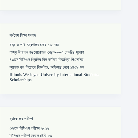
সর্বশেষ শিক্ষা সংবাদ
বস্ত্র ও পাট মন্ত্রণালয় নেবে ১১৬ জন
মৎস্য উন্নয়ন করপোরেশনে গ্রেড-৯–এ চাকরির সুযোগ
৪৩তম বিসিএস প্রিলির দিন জানিয়ে বিজ্ঞপ্তি পিএসসির
ব্যাংকে বড় নিয়োগে বিজ্ঞপ্তি, অফিসার নেবে ১৪৩৯ জন
Illinois Wesleyan University International Students
Scholarships
ব্যাংক জব পরীক্ষা
৩৭তম বিসিএস পরীক্ষা ২০১৬
বিসিএস পরীক্ষা মডেল টেস্ট ৫৯