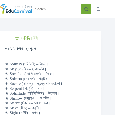
প্রতিদিন শিখি
প্রতিদিন শিখি ০২: শব্দার্থ
✬ Solitary (সলিটারি) – নির্জন।
✬ Slay (স্লেই) – হত্যাকারী।
✬ Sociable (সোসিয়েবল) – মিশুক।
✬ Solemn (সোলেম) – গম্ভীর।
✬ Suckle (সাকেল) – স্তন্য পান করানো।
✬ Serpent (সার্পেন্ট) – সাপ।
✬ Solicitude (সলিসিটিউড) – উদ্বেগ।
✬ Shallow (শ্যালও) – অগভীর।
✬ Starve (স্টার্ভ) – উপবাস করা।
✬ Sieve (সীভ) – চালুনি।
✬ Sight (সাইট) – দৃশ্য।