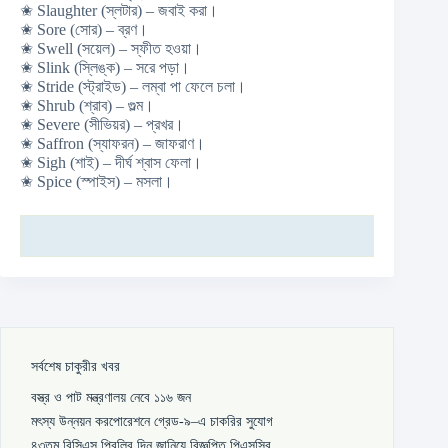
✬ Slaughter (স্লটার) – জবাই করা।
✬ Sore (সোর) – ব্রণ।
✬ Swell (সয়েল) – স্ফীত হওয়া।
✬ Slink (স্লিঙ্ক) – সরে পড়া।
✬ Stride (স্ট্রাইড) – লম্বা পা ফেলে চলা।
✬ Shrub (শ্রাব) – গুল্ম।
✬ Severe (সীভিয়র) – প্রখর।
✬ Saffron (স্যাফরন) – জাফরাণ।
✬ Sigh (শাই) – দীর্ঘ শ্বাস ফেলা।
✬ Spice (স্পাইস) – মসলা।
সর্বশেষ চাকুরীর খবর
বস্ত্র ও পাট মন্ত্রণালয় নেবে ১১৬ জন
মৎস্য উন্নয়ন করপোরেশনে গ্রেড-৯–এ চাকরির সুযোগ
৪৩তম বিসিএস প্রিলির দিন জানিয়ে বিজ্ঞপ্তি পিএসসির