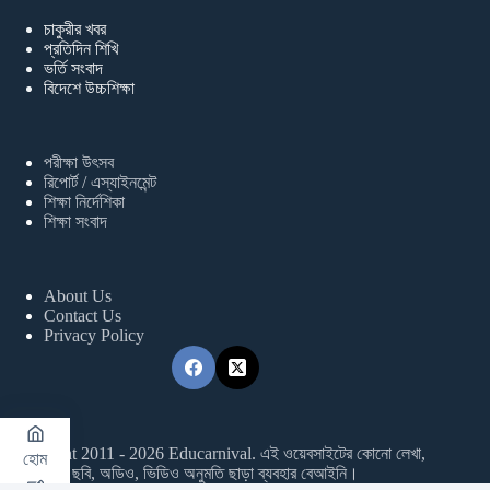
চাকুরীর খবর
প্রতিদিন শিখি
ভর্তি সংবাদ
বিদেশে উচ্চশিক্ষা
পরীক্ষা উৎসব
রিপোর্ট / এস্যাইনমেন্ট
শিক্ষা নির্দেশিকা
শিক্ষা সংবাদ
About Us
Contact Us
Privacy Policy
Copyright 2011 - 2026 Educarnival. এই ওয়েবসাইটের কোনো লেখা,
হোম
ছবি, অডিও, ভিডিও অনুমতি ছাড়া ব্যবহার বেআইনি।