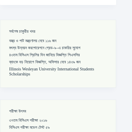
সর্বশেষ চাকুরীর খবর
বস্ত্র ও পাট মন্ত্রণালয় নেবে ১১৬ জন
মৎস্য উন্নয়ন করপোরেশনে গ্রেড-৯–এ চাকরির সুযোগ
৪৩তম বিসিএস প্রিলির দিন জানিয়ে বিজ্ঞপ্তি পিএসসির
ব্যাংকে বড় নিয়োগে বিজ্ঞপ্তি, অফিসার নেবে ১৪৩৯ জন
Illinois Wesleyan University International Students
Scholarships
পরীক্ষা উৎসব
৩৭তম বিসিএস পরীক্ষা ২০১৬
বিসিএস পরীক্ষা মডেল টেস্ট ৫৯