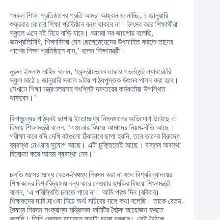
‘সকল শিক্ষা প্রতিষ্ঠানের প্রতি আমরা আহ্বান জানাচ্ছি, ১ জানুয়ারি
শুক্রবার কোনো শিক্ষা প্রতিষ্ঠান বন্ধ থাকবে না। উৎসব করে শিক্ষার্থীরা
স্কুলে এসে বই নিয়ে বাড়ি যাবে। আমরা সব জায়গায় বলেছি,
জনপ্রতিনিধি, শিক্ষাবিদরা যেন ছেলেমেয়েদের উৎসাহিত করতে তাদের
পাশের শিক্ষা প্রতিষ্ঠানে যান,’ বলেন শিক্ষামন্ত্রী।
নুরুল ইসলাম নাহিদ বলেন, ‘কেন্দ্রীয়ভাবে ঢাকার গভর্নমেন্ট ল্যাবরেটরি
স্কুল মাঠে ১ জানুয়ারি সকাল ৯টায় পাঠ্যপুস্তক উৎসব পালন করা হবে।
সেখানে শিক্ষা মন্ত্রণালয়সহ সংশ্লিষ্ট দফতরের কর্মকর্তারা উপস্থিত
থাকবেন।’
বিনামূল্যের পাঠ্যবই ছাপায় ইতোমধ্যে নিম্নমানের অভিযোগ উঠেছে এ
বিষয়ে শিক্ষামন্ত্রী বলেন, ‘এগুলোর বিষয়ে আমাদের নিয়ম-নীতি আছে।
পরীক্ষা করে যদি দেখি বইগুলো ঠিকভাবে ছাপা হয়নি, তবে তাদের বিরুদ্ধে
ব্যবস্থা নেওয়ার সুযোগ আছে। এটা চুক্তিতেই আছে। বাস্তব অবস্থা
বিবেচনা করে আমরা ব্যবস্থা নেব।’
চলতি মাসের মধ্যে বেতন-বৈষম্য নিরসন করা না হলে বিশ্ববিদ্যালয়ের
শিক্ষকদের বিশ্ববিদ্যালয় বন্ধ করে দেওয়ার হুমকির বিষয়ে শিক্ষামন্ত্রী
বলেন, ‘এ পরিস্থিতি চলতে পারে না। আমি পরশু দিন (রবিবার)
শিক্ষকদের দাবি-দাওয়া নিয়ে অর্থ সচিবের সঙ্গে কথা বলেছি। তাকে বেতন-
বৈষম্য নিরসন সংক্রান্ত মন্ত্রিসভা কমিটির বৈঠক আয়োজন করতে
বলেছি। তিনি একমত হয়েছেন সভাটা ডাকা দরকার। সেই বৈঠকে