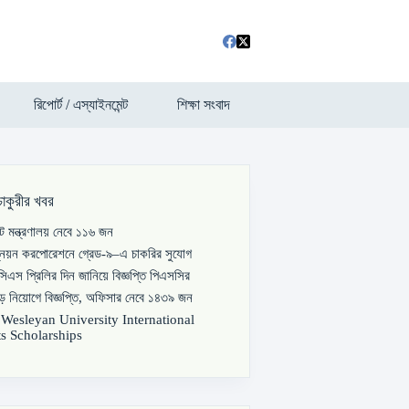
রিপোর্ট / এস্যাইনমেন্ট
শিক্ষা সংবাদ
চাকুরীর খবর
পাট মন্ত্রণালয় নেবে ১১৬ জন
্নয়ন করপোরেশনে গ্রেড-৯–এ চাকরির সুযোগ
িএস প্রিলির দিন জানিয়ে বিজ্ঞপ্তি পিএসসির
বড় নিয়োগে বিজ্ঞপ্তি, অফিসার নেবে ১৪৩৯ জন
s Wesleyan University International
s Scholarships