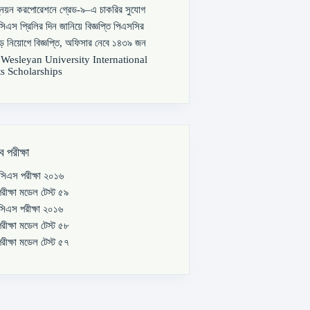
্নয়ন করপোরেশনে গ্রেড-৯–এ চাকরির সুযোগ
িএস প্রিলির দিন জানিয়ে বিজ্ঞপ্তি পিএসসির
বড় নিয়োগে বিজ্ঞপ্তি, অফিসার নেবে ১৪৩৯ জন
s Wesleyan University International
s Scholarships
ব পরীক্ষা
িএস পরীক্ষা ২০১৬
রীক্ষা মডেল টেস্ট ৫৯
িএস পরীক্ষা ২০১৬
রীক্ষা মডেল টেস্ট ৫৮
রীক্ষা মডেল টেস্ট ৫৭