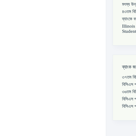
মৎস্য উন
৪৩তম বিস
ব্যাংকে 
Illinoi
Student
ব্যাংক জ
৩৭তম বিস
বিসিএস প
৩৬তম বিস
বিসিএস প
বিসিএস প