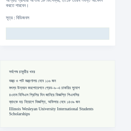
আগ্রহী প্রার্থীরা আগামী ১৮ ডিসেম্বর, ২০১৮ তারিখ পর্যন্ত আবেদন
করতে পারবেন।
সূত্র : বিডিজবস
সর্বশেষ চাকুরীর খবর
বস্ত্র ও পাট মন্ত্রণালয় নেবে ১১৬ জন
মৎস্য উন্নয়ন করপোরেশনে গ্রেড-৯–এ চাকরির সুযোগ
৪৩তম বিসিএস প্রিলির দিন জানিয়ে বিজ্ঞপ্তি পিএসসির
ব্যাংকে বড় নিয়োগে বিজ্ঞপ্তি, অফিসার নেবে ১৪৩৯ জন
Illinois Wesleyan University International Students
Scholarships