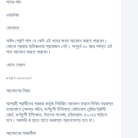
পদের নাম
ওয়ার্ডবয়
যোগ্যতা
অষ্টম শ্রেণি পাস যে কেউ এই পদের জন্য আবেদন করতে পারবেন।
কোনো প্রকার অভিজ্ঞতার প্রয়োজন নেই। অনূর্ধ্ব ৩০ বছর পর্যন্ত এই
পদে আবেদন করতে পারবেন।
বেতন স্কেল
৮২৫০-২০০১০/-
আবেদনের নিয়ম
আগ্রহী প্রার্থীদের সরকার কর্তৃক নির্ধারিত আবেদন ফরমে লিখিত দরখাস্ত
ডাকযোগে (সদস্য সচিব, কর্ণফুলী ইপিজেড মেডিকেল সেন্টার ট্রাস্টি
বোর্ড, কর্ণফুলী ইপিজেড, উত্তর পতেঙ্গা, চট্রগ্রাম- ৪২০৪) পাঠাতে
হবে। সরাসরি বা হাতে হাতে দরখাস্ত গ্রহণযোগ্য হবে না।
আবেদনের সময়সীমা