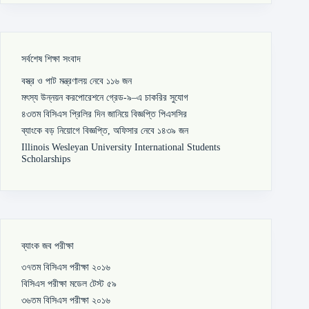
সর্বশেষ শিক্ষা সংবাদ
বস্ত্র ও পাট মন্ত্রণালয় নেবে ১১৬ জন
মৎস্য উন্নয়ন করপোরেশনে গ্রেড-৯–এ চাকরির সুযোগ
৪৩তম বিসিএস প্রিলির দিন জানিয়ে বিজ্ঞপ্তি পিএসসির
ব্যাংকে বড় নিয়োগে বিজ্ঞপ্তি, অফিসার নেবে ১৪৩৯ জন
Illinois Wesleyan University International Students
Scholarships
ব্যাংক জব পরীক্ষা
৩৭তম বিসিএস পরীক্ষা ২০১৬
বিসিএস পরীক্ষা মডেল টেস্ট ৫৯
৩৬তম বিসিএস পরীক্ষা ২০১৬