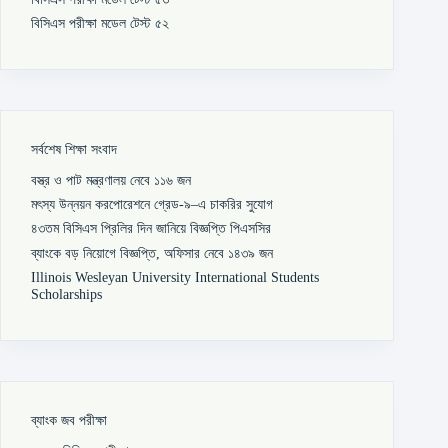
বিসিএস পরীক্ষা মডেল টেস্ট ৫২
সর্বশেষ শিক্ষা সংবাদ
বস্ত্র ও পাট মন্ত্রণালয় নেবে ১১৬ জন
মৎস্য উন্নয়ন করপোরেশনে গ্রেড-৯–এ চাকরির সুযোগ
৪৩তম বিসিএস প্রিলির দিন জানিয়ে বিজ্ঞপ্তি পিএসসির
ব্যাংকে বড় নিয়োগে বিজ্ঞপ্তি, অফিসার নেবে ১৪৩৯ জন
Illinois Wesleyan University International Students
Scholarships
ব্যাংক জব পরীক্ষা