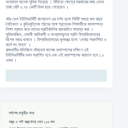
অন্যান্য অনেক সুবিধা দিয়েছে । বিভিন্ন ক্ষেত্রে সরকারের কাছ থেকে
তারা মোট ৩.৭৫ কোটি টাকা ছাড় পেয়েছেন ।
নটর ডেম ইউনিভার্সিটি বাংলাদেশ এর দর্শন হলো নির্দিষ্ট সময়ে কম খরচে
নৈতিকতা ও বুদ্ধিবৃত্তিক গঠনের সঙ্গে প্রত্যেক শিক্ষার্থীকে মানসম্পন্ন
শিক্ষা প্রদান করে তাদের প্রাতিষ্ঠানিক জ্ঞানার্জনে সাহায্য করা ।
সুবিধাবঞ্চিত, মেধাবী আদিবাসী ও সংখ্যালঘুদের প্রতি বিশ্ববিদ্যালয়ের
বিশেষ নজর থাকবে । বিশ্ববিদ্যালয়ের মূলমন্ত্র হলো ‘দেখায় পারদর্শিতা ও
কর্মে সৎ সাহস’ ।
রাজধানীর মতিঝিলে নটরডেম কলেজ ক্যাম্পাসের দক্ষিণে এই
ইউনিভার্সিটির ভবন স্থাপিত হবে এবং এই ক্যাম্পাসের আয়তন হবে ১.২
একর ।
সর্বশেষ চাকুরীর খবর
বস্ত্র ও পাট মন্ত্রণালয় নেবে ১১৬ জন