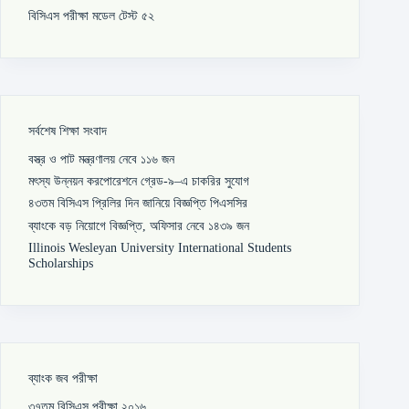
বিসিএস পরীক্ষা মডেল টেস্ট ৫২
সর্বশেষ শিক্ষা সংবাদ
বস্ত্র ও পাট মন্ত্রণালয় নেবে ১১৬ জন
মৎস্য উন্নয়ন করপোরেশনে গ্রেড-৯–এ চাকরির সুযোগ
৪৩তম বিসিএস প্রিলির দিন জানিয়ে বিজ্ঞপ্তি পিএসসির
ব্যাংকে বড় নিয়োগে বিজ্ঞপ্তি, অফিসার নেবে ১৪৩৯ জন
Illinois Wesleyan University International Students
Scholarships
ব্যাংক জব পরীক্ষা
৩৭তম বিসিএস পরীক্ষা ২০১৬