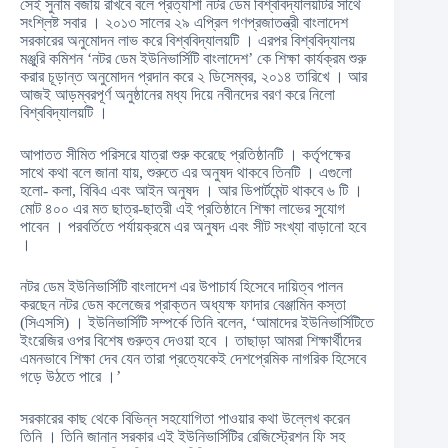
সেই সুনাম বজায় রাখবে বলে প্রত্যাশা নটর ডেম বিশ্ববিদ্যালয়টির সাথে
সংশ্লিষ্ট সবার । ২০১৩ সালের ২৯ এপ্রিল গণপ্রজাতন্ত্রী বাংলাদেশ
সরকারের অনুমোদন লাভ করে বিশ্ববিদ্যালয়টি । এরপর বিশ্ববিদ্যালয়
মঞ্জুরি কমিশন ‘নটর ডেম ইউনিভার্সিটি বাংলাদেশ’ কে শিক্ষা কার্যক্রম শুরু
করার চূড়ান্ত অনুমোদন প্রদান করে ২ ডিসেম্বর, ২০১৪ তারিখে । আর
আজই আড়ম্বরপূর্ণ অনুষ্ঠানের মধ্য দিয়ে নবীনদের বরণ করে নিলো
বিশ্ববিদ্যালয়টি ।
আপাতত সীমিত পরিসরে যাত্রা শুরু করেছে প্রতিষ্ঠানটি । কর্তৃপক্ষের
সাথে কথা বলে জানা যায়, শুরুতে এর অনুষদ থাকবে তিনটি । এগুলো
হলো- কলা, বিবিএ এবং আইন অনুষদ । আর ডিপার্টমেন্ট থাকবে ৬ টি ।
মোট ৪০০ এর মত ছাত্র-ছাত্রী এই প্রতিষ্ঠানে শিক্ষা লাভের সুযোগ
পাবেন । পরবর্তিতে পর্যায়ক্রমে এর অনুষদ এবং সীট সংখ্যা বাড়ানো হবে
।
নটর ডেম ইউনিভার্সিটি বাংলাদেশ এর উপাচার্য হিসেবে দায়িত্ব পালন
করছেন নটর ডেম কলেজের প্রাক্তন অধ্যক্ষ ফাদার বেঞ্জামিন কস্তা
(সিএসসি) । ইউনিভার্সিটি সম্পর্কে তিনি বলেন, ‘আমাদের ইউনিভার্সিটিতে
ইংরেজির ওপর বিশেষ গুরুত্ব দেওয়া হবে । তাছাড়া আমরা শিক্ষার্থীদের
এমনভাবে শিক্ষা দেব যেন তারা প্রত্যেকেই দেশপ্রেমিক নাগরিক হিসেবে
গড়ে উঠতে পারে ।’
সরকারের কাছ থেকে বিভিন্ন সহযোগিতা পাওয়ার কথা উল্লেখ করেন
তিনি । তিনি জানান সরকার এই ইউনিভার্সিটির রেজিস্ট্রেশন ফি সহ