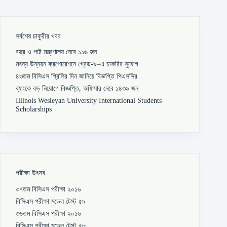
সর্বশেষ চাকুরীর খবর
বস্ত্র ও পাট মন্ত্রণালয় নেবে ১১৬ জন
মৎস্য উন্নয়ন করপোরেশনে গ্রেড-৯–এ চাকরির সুযোগ
৪৩তম বিসিএস প্রিলির দিন জানিয়ে বিজ্ঞপ্তি পিএসসির
ব্যাংকে বড় নিয়োগে বিজ্ঞপ্তি, অফিসার নেবে ১৪৩৯ জন
Illinois Wesleyan University International Students
Scholarships
পরীক্ষা উৎসব
৩৭তম বিসিএস পরীক্ষা ২০১৬
বিসিএস পরীক্ষা মডেল টেস্ট ৫৯
৩৬তম বিসিএস পরীক্ষা ২০১৬
বিসিএস পরীক্ষা মডেল টেস্ট ৫৮