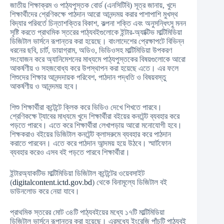
জাতীয় শিক্ষাক্রম ও পাঠ্যপুস্তক বোর্ড (এনসিটিবি) সূত্র জানায়, খুদে
শিক্ষার্থীদের শ্রেণিকক্ষে পাঠদান আরো আনন্দময় করার পাশাপাশি মুখস্থ
বিদ্যার পরিবর্তে চিন্তাশক্তির বিকাশ, কল্পনা শক্তি এবং অনুসন্ধিৎসু মনন
সৃষ্টি করতে প্রাথমিক স্তরের পাঠ্যবইগুলোকে ইন্টার-অ্যাক্টিভ মাল্টিমিডিয়া
ডিজিটাল ভার্সনে রূপান্তর করা হয়েছে। বাংলাদেশের প্রেক্ষাপটে বিভিন্ন
ধরনের ছবি, চার্ট, ডায়াগ্রাম, অডিও, ভিডিওসহ মাল্টিমিডিয়া উপকরণ
সংযোজন করে অ্যানিমেশনের মাধ্যমে পাঠ্যপুস্তকের বিষয়গুলোকে আরো
আকর্ষণীয় ও সহজবোধ্য করে উপস্থাপন করা হয়েছে এতে। এর ফলে
শিশুদের শিক্ষার আনন্দদায়ক পরিবেশ, পাঠদান পদ্ধতি ও বিষয়বস্তু
আকর্ষণীয় ও আনন্দময় হবে।
শিশু শিক্ষার্থীরা কন্টেন্টে ক্লিক করে ভিডিও দেখে শিখতে পারবে।
শ্রেণিকক্ষে ট্যাবের মাধ্যমে খুদে শিক্ষার্থীরা বইয়ের কনটেন্ট ব্যবহার করে
পড়তে পারবে। এতে করে শিক্ষার্থীরা লেখাপড়ায় আরো মনোযোগী হবে।
শিক্ষকরাও বইয়ের ডিজিটাল কনটেন্ট ক্লাসরুমে ব্যবহার করে পাঠদান
করাতে পারবেন। এতে করে পাঠদান আন্দময় হয়ে উঠবে। স্মার্টফোন
ব্যবহার করেও এসব বই পড়তে পারবে শিক্ষার্থীরা।
ইন্টারঅ্যাকটিভ মাল্টিমিডিয়া ডিজিটাল কন্টেন্টের ওয়েবসাইট
(
digitalcontent.ictd.gov.bd
) থেকে বিনামূল্যে ডিজিটাল বই
ডাউনলোড করে নেয়া যাবে।
প্রাথমিক স্তরের মোট ৩৪টি পাঠ্যবইয়ের মধ্যে ১৭টি মাল্টিমিডিয়া
ডিজিটাল ভার্সনে রূপান্তর করা হয়েছে। এরমধ্যে ইংরেজি পাঁচটি পাঠ্যবই