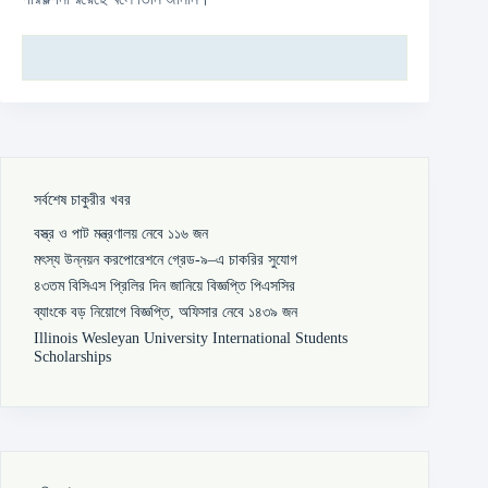
সর্বশেষ চাকুরীর খবর
বস্ত্র ও পাট মন্ত্রণালয় নেবে ১১৬ জন
মৎস্য উন্নয়ন করপোরেশনে গ্রেড-৯–এ চাকরির সুযোগ
৪৩তম বিসিএস প্রিলির দিন জানিয়ে বিজ্ঞপ্তি পিএসসির
ব্যাংকে বড় নিয়োগে বিজ্ঞপ্তি, অফিসার নেবে ১৪৩৯ জন
Illinois Wesleyan University International Students
Scholarships