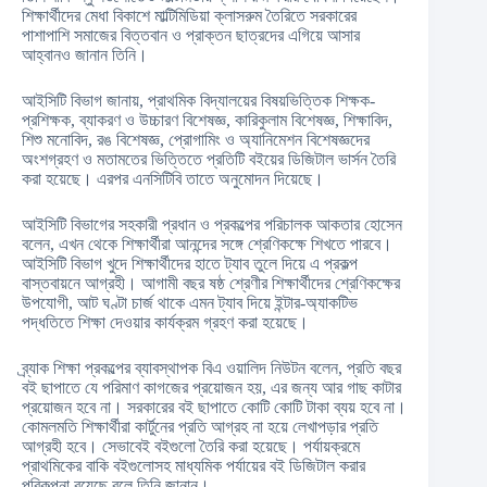
শিক্ষার্থীদের মেধা বিকাশে মাল্টিমিডিয়া ক্লাসরুম তৈরিতে সরকারের
পাশাপাশি সমাজের বিত্তবান ও প্রাক্তন ছাত্রদের এগিয়ে আসার
আহ্বানও জানান তিনি।
আইসিটি বিভাগ জানায়, প্রাথমিক বিদ্যালয়ের বিষয়ভিত্তিক শিক্ষক-
প্রশিক্ষক, ব্যাকরণ ও উচ্চারণ বিশেষজ্ঞ, কারিকুলাম বিশেষজ্ঞ, শিক্ষাবিদ,
শিশু মনোবিদ, রঙ বিশেষজ্ঞ, প্রোগামিং ও অ্যানিমেশন বিশেষজ্ঞদের
অংশগ্রহণ ও মতামতের ভিত্তিতে প্রতিটি বইয়ের ডিজিটাল ভার্সন তৈরি
করা হয়েছে। এরপর এনসিটিবি তাতে অনুমোদন দিয়েছে।
আইসিটি বিভাগের সহকারী প্রধান ও প্রকল্পের পরিচালক আকতার হোসেন
বলেন, এখন থেকে শিক্ষার্থীরা আনন্দের সঙ্গে শ্রেণিকক্ষে শিখতে পারবে।
আইসিটি বিভাগ খুদে শিক্ষার্থীদের হাতে ট্যাব তুলে দিয়ে এ প্রকল্প
বাস্তবায়নে আগ্রহী। আগামী বছর ষষ্ঠ শ্রেণীর শিক্ষার্থীদের শ্রেণিকক্ষের
উপযোগী, আট ঘণ্টা চার্জ থাকে এমন ট্যাব দিয়ে ইন্টার-অ্যাকটিভ
পদ্ধতিতে শিক্ষা দেওয়ার কার্যক্রম গ্রহণ করা হয়েছে।
ব্র্যাক শিক্ষা প্রকল্পের ব্যাবস্থাপক বিএ ওয়ালিদ নিউটন বলেন, প্রতি বছর
বই ছাপাতে যে পরিমাণ কাগজের প্রয়োজন হয়, এর জন্য আর গাছ কাটার
প্রয়োজন হবে না। সরকারের বই ছাপাতে কোটি কোটি টাকা ব্যয় হবে না।
কোমলমতি শিক্ষার্থীরা কার্টুনের প্রতি আগ্রহ না হয়ে লেখাপড়ার প্রতি
আগ্রহী হবে। সেভাবেই বইগুলো তৈরি করা হয়েছে। পর্যায়ক্রমে
প্রাথমিকের বাকি বইগুলোসহ মাধ্যমিক পর্যায়ের বই ডিজিটাল করার
পরিকল্পনা রয়েছে বলে তিনি জানান।