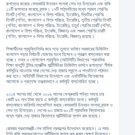
রূপান্তর করেছে বেসরকারি উন্নয়ন সংস্থা সেভ দ্য চিলড্রেন এবং বাকি
১২টি রূপান্তর করেছে ব্র্যাক। ১৭টি পাঠ্যবইয়ের মধ্যে প্রথম শ্রেণির
তিনটি (গণিত, বাংলাদেশ ও বিশ্ব পরিচয়, ইংরেজি), দ্বিতীয় শ্রেণির
তিনটি (গণিত, বাংলাদেশ ও বিশ্ব পরিচয়, ইংরেজি), তৃতীয় শ্রেণির তিনটি
(গণিত, বাংলাদেশ ও বিশ্ব পরিচয়, ইংরেজি), চতুর্থ শ্রেণির চারটি (গণিত,
বাংলাদেশ ও বিশ্ব পরিচয়, ইংরেজি, বিজ্ঞান) এবং পঞ্চম শ্রেণির চারটি
(গণিত, বাংলাদেশ ও বিশ্ব পরিচয়, ইংরেজি, বিজ্ঞান) রয়েছে।
শিক্ষার্থীদের প্রযুক্তিনির্ভর করে গড়ে তুলতে বর্তমান সরকারের ডিজিটাল
বংলাদেশ গড়ার নির্বাচনী ঘোষণার অংশ হিসেবে এ প্রকল্প বাস্তবায়ন করা
হচ্ছে। তথ্য ও যোগাযোগ প্রযুক্তি (আইসিটি) বিভাগের ‘প্রাথমিক
শিক্ষা কনটেন্ট ইন্টার-অ্যাক্টিভ মাল্টিমিডিয়া ডিজিটাল ভার্সনে রূপান্তর’ শীর্ষক
কর্মসূচির আওতায় সারা দেশের দেড় হাজার স্কুলে এ পদ্ধতিতে পাঠদান
করা হবে। আইসিটি বিভাগের উদ্যোগে এবং এনসিটিবির সিলেবাসের
আলোকে ও প্রত্যক্ষ তত্ত্বাবধানে এ কর্মসূচি বাস্তবায়িত হচ্ছে।
২০১৪ সালের মার্চ থেকে ২০১৬ সালের ফেব্রুয়ারি পর্যন্ত সময়ে চার
কোটি ৯৯ লাখ টাকা ব্যয়ে এ কর্মসূচি বাস্তবায়িত হলো। কর্মসূচি
বাস্তবায়নে কারিগরি সহযোগিতা করছে বেসরকারি উন্নয়ন সংস্থা ব্র্যাক ও
সেভ দ্য চিলড্রেন। দেশের ৬৩ হাজার ৬০১টি প্রাথমিক বিদ্যালয়ের
মধ্যে প্রায় দেড় হাজার বিদ্যালয়ে মাল্টিমিডিয়া ক্লাস রুম রয়েছে।
রোববার প্রধানমন্ত্রী শেখ হাসিনা প্রকল্পের উদ্ধোধন করেছেন। এ সময়
তিনি বাকি স্কুলগুলোতেও মাল্টিমিডায় ক্লাস রুম করার ঘোষণা দিয়েছেন।