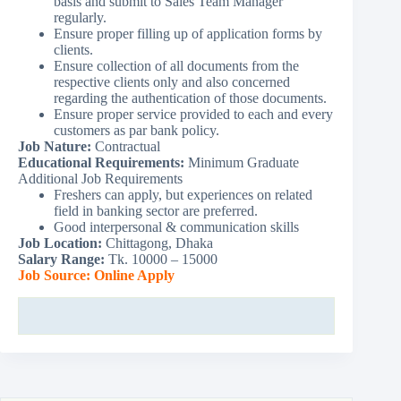
basis and submit to Sales Team Manager
regularly.
Ensure proper filling up of application forms by
clients.
Ensure collection of all documents from the
respective clients only and also concerned
regarding the authentication of those documents.
Ensure proper service provided to each and every
customers as par bank policy.
Job Nature:
Contractual
Educational Requirements:
Minimum Graduate
Additional Job Requirements
Freshers can apply, but experiences on related
field in banking sector are preferred.
Good interpersonal & communication skills
Job Location:
Chittagong, Dhaka
Salary Range:
Tk. 10000 – 15000
Job Source:
Online Apply