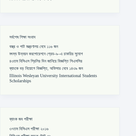
সর্বশেষ শিক্ষা সংবাদ
বস্ত্র ও পাট মন্ত্রণালয় নেবে ১১৬ জন
মৎস্য উন্নয়ন করপোরেশনে গ্রেড-৯–এ চাকরির সুযোগ
৪৩তম বিসিএস প্রিলির দিন জানিয়ে বিজ্ঞপ্তি পিএসসির
ব্যাংকে বড় নিয়োগে বিজ্ঞপ্তি, অফিসার নেবে ১৪৩৯ জন
Illinois Wesleyan University International Students
Scholarships
ব্যাংক জব পরীক্ষা
৩৭তম বিসিএস পরীক্ষা ২০১৬
বিসিএস পরীক্ষা মডেল টেস্ট ৫৯