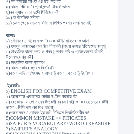
৭) সব বিষয়ের লিখিত এর দুই সেট বই
৮) বাংলা পিডিয়া ’র পুরো খন্ডটা থাকাই ভালো
৯)নন ক্যাডার এর দুটো সিরিজের বই
১০) অর্থনৈতিক সমীক্ষা
১১) ১০ম থেকে ৩৬তম বিসিএস লিখিত প্রশ্ন সংকলিত বই
বাংলাঃ
১) সৌমিত্র শেখরের বাংলা বিষয়ক বইটা/ সাহিত্য জিজ্ঞাসা।
২) হুমায়ূন আজাদের লাল নীল দীপাবলি [বাংলা ভাষার ইতিহাসের জন্য]
৩) মাধ্যমিক বাংলা গদ্য ও পদ্য [লেখক,কবি ও প্রবন্ধকদের জীবনী,
উল্লেখযোগ্য বই]
৪) মাধ্যমিক বাংলা ব্যাকরণ
৫) বাংলা কোষ ( জুয়েল কিবরিয়া)
৬)বাংলা অভিধান/সংসদ > বাংলা টু বাংলা , বাং লা টু ইংলিশ।
ইংরেজীঃ
১) ENGLISH FOR COMPETITIVE EXAM
২) অক্সফোর্ড এডভান্সড লার্নার ইংলিশ গ্রামার বই
৩) যেকোনও ভালো মানের ইংরেজী ব্যকরণ বই( জাকির হোসেনের বইটা
ভালো , পিসি দাশ এর টাও ভালো)
৪)প্রফেসরস / ওরাকল ইংরেজী বিসিএস প্রিলিমিনারীর বই
5)COMMON MISTAKE >> FITICATES
৬)SAIFUR’S VOCABULARY/ WORD TREASURE
7) SAIFUR’S ANALOGY