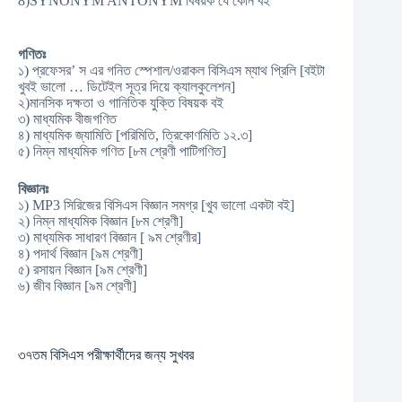
8)SYNONYM ANTONYM বিষয়ক যে কোন বই
গণিতঃ
১) প্রফেসর’ স এর গনিত স্পেশাল/ওরাকল বিসিএস ম্যাথ প্রিলি [বইটা
খুবই ভালো … ডিটেইল সূত্র দিয়ে ক্যালকুলেশন]
২)মানসিক দক্ষতা ও গানিতিক যুক্তি বিষয়ক বই
৩) মাধ্যমিক বীজগণিত
৪) মাধ্যমিক জ্যামিতি [পরিমিতি, ত্রিকোণমিতি ১২.৩]
৫) নিম্ন মাধ্যমিক গণিত [৮ম শ্রেণী পাটিগণিত]
বিজ্ঞানঃ
১) MP3 সিরিজের বিসিএস বিজ্ঞান সমগ্র [খুব ভালো একটা বই]
২) নিম্ন মাধ্যমিক বিজ্ঞান [৮ম শ্রেণী]
৩) মাধ্যমিক সাধারণ বিজ্ঞান [ ৯ম শ্রেণীর]
৪) পদার্থ বিজ্ঞান [৯ম শ্রেণী]
৫) রসায়ন বিজ্ঞান [৯ম শ্রেণী]
৬) জীব বিজ্ঞান [৯ম শ্রেণী]
৩৭তম বিসিএস পরীক্ষার্থীদের জন্য সুখবর