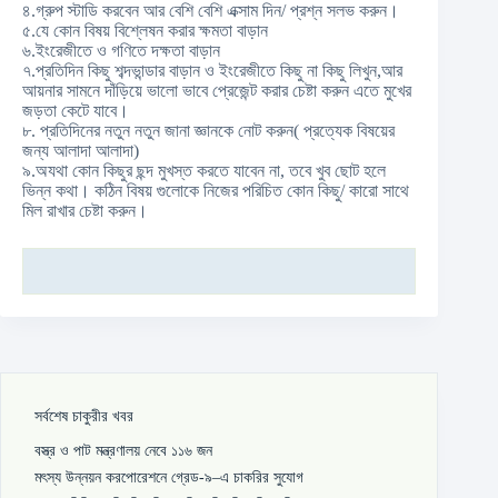
৪.গ্রুপ স্টাডি করবেন আর বেশি বেশি এক্সাম দিন/ প্রশ্ন সলভ করুন।
৫.যে কোন বিষয় বিশ্লেষন করার ক্ষমতা বাড়ান
৬.ইংরেজীতে ও গণিতে দক্ষতা বাড়ান
৭.প্রতিদিন কিছু শব্দভান্ডার বাড়ান ও ইংরেজীতে কিছু না কিছু লিখুন,আর
আয়নার সামনে দাঁড়িয়ে ভালো ভাবে প্রেজেন্ট করার চেষ্টা করুন এতে মুখের
জড়তা কেটে যাবে।
৮. প্রতিদিনের নতুন নতুন জানা জ্ঞানকে নোট করুন( প্রত্যেক বিষয়ের
জন্য আলাদা আলাদা)
৯.অযথা কোন কিছুর ছন্দ মুখস্ত করতে যাবেন না, তবে খুব ছোট হলে
ভিন্ন কথা। কঠিন বিষয় গুলোকে নিজের পরিচিত কোন কিছু/ কারো সাথে
মিল রাখার চেষ্টা করুন।
সর্বশেষ চাকুরীর খবর
বস্ত্র ও পাট মন্ত্রণালয় নেবে ১১৬ জন
মৎস্য উন্নয়ন করপোরেশনে গ্রেড-৯–এ চাকরির সুযোগ