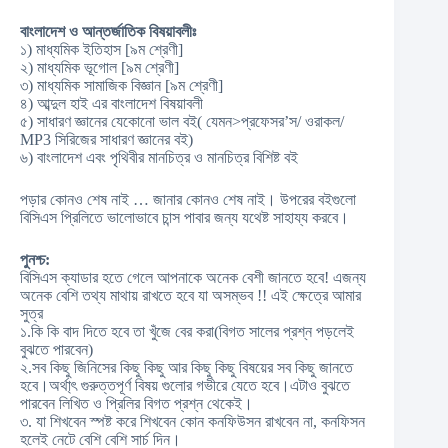
বাংলাদেশ ও আন্তর্জাতিক বিষয়াবলীঃ
১) মাধ্যমিক ইতিহাস [৯ম শ্রেণী]
২) মাধ্যমিক ভূগোল [৯ম শ্রেণী]
৩) মাধ্যমিক সামাজিক বিজ্ঞান [৯ম শ্রেণী]
৪) আব্দুল হাই এর বাংলাদেশ বিষয়াবলী
৫) সাধারণ জ্ঞানের যেকোনো ভাল বই( যেমন>প্রফেসর’স/ ওরাকল/
MP3 সিরিজের সাধারণ জ্ঞানের বই)
৬) বাংলাদেশ এবং পৃথিবীর মানচিত্র ও মানচিত্র বিশিষ্ট বই
পড়ার কোনও শেষ নাই … জানার কোনও শেষ নাই। উপরের বইগুলো
বিসিএস প্রিলিতে ভালোভাবে চান্স পাবার জন্য যথেষ্ট সাহায্য করবে।
পুনশ্চ:
বিসিএস ক্যাডার হতে গেলে আপনাকে অনেক বেশী জানতে হবে! এজন্য
অনেক বেশি তথ্য মাথায় রাখতে হবে যা অসম্ভব !! এই ক্ষেত্রে আমার
সুত্র
১.কি কি বাদ দিতে হবে তা খুঁজে বের করা(বিগত সালের প্রশ্ন পড়লেই
বুঝতে পারবেন)
২.সব কিছু জিনিসের কিছু কিছু আর কিছু কিছু বিষয়ের সব কিছু জানতে
হবে।অর্থা্ৎ গুরুত্তপূর্ণ বিষয় গুলোর গভীরে যেতে হবে।এটাও বুঝতে
পারবেন লিখিত ও প্রিলির বিগত প্রশ্ন থেকেই।
৩. যা শিখবেন স্পষ্ট করে শিখবেন কোন কনফিউসন রাখবেন না, কনফিসন
হলেই নেটে বেশি বেশি সার্চ দিন।