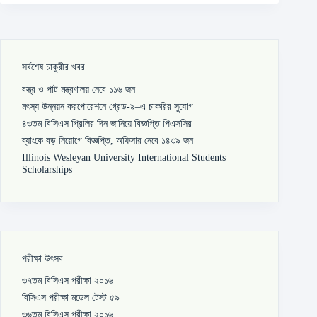
সর্বশেষ চাকুরীর খবর
বস্ত্র ও পাট মন্ত্রণালয় নেবে ১১৬ জন
মৎস্য উন্নয়ন করপোরেশনে গ্রেড-৯–এ চাকরির সুযোগ
৪৩তম বিসিএস প্রিলির দিন জানিয়ে বিজ্ঞপ্তি পিএসসির
ব্যাংকে বড় নিয়োগে বিজ্ঞপ্তি, অফিসার নেবে ১৪৩৯ জন
Illinois Wesleyan University International Students
Scholarships
পরীক্ষা উৎসব
৩৭তম বিসিএস পরীক্ষা ২০১৬
বিসিএস পরীক্ষা মডেল টেস্ট ৫৯
৩৬তম বিসিএস পরীক্ষা ২০১৬