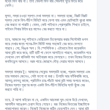
মধ্যে ফিট খায় না। তাই যেগুলা ফিট খায় সেগুলাই ঘুরে ফিরে করে
ফেলি।
মূলত, লম্বা চওড়া স্বপ্ন দেখা সমস্যা না। সমস্যা হচ্ছে, বিরাট বিরাট
স্বপ্ন থেকে বিশ-পঁচিশ মিনিটে করে ফেলা যায় এমন ছোটখাটো খুচরা কাজ
বের করতে না পারাটা। যেমন, কেউ পাইথনে প্রোগ্রামিং শিখতে চাইলে,
পাইথন শিখার টাইম ছয় মাসেও বের করতে পারে না।
তবে, আজকে শুধু পাইথনে ভেরিয়েবল ডিক্লেয়ার করার সিস্টেমটা গুগল
করে দেখার জন্য পনের-বিশ মিনিট সময় সহজেই বের করে ফেলতে
পারবে। সো, থিঙ্ক স্মল। বি স্পেসিফিক। এইভাবে টানা কয়েকদিন
আধা ঘন্টা করে করে, হাটি হাটি পা ফেলে আগাইতে পারলে, কয়েকদিন পরে
দেখবেন বেশ খানিকটা পথ অতিক্রম করে ফেলছেন। তখন নিজের ভিতরে
কনফিডেন্স আসবে। নরম পায়ে জোরসে দৌড় দেয়ার সাহস আসবে।
সমস্যা নাম্বার টু। আমাদের সেকেন্ড সমস্যাটা হচ্ছে, প্রথম সমস্যা এবং
তার সমাধান জেনেও, সেটা ফলো না করা। ঢিলামি আর ফাঁকিবাজি করে,
আলতু-ফালতু কাজে, প্রতিদিন চার-পাঁচটা আধা ঘন্টা সময় অপচয় করেও,
নিজের স্বপ্ন পূরণের জন্য একটা বিশ-পঁচিশ মিনিটের স্লট খুঁজে বের
করতে পারি না।
তবে, ঐ আশা কইরেন না যে, একদিন আচমকা ঘুম থেকে উঠে দেখবেন,
আলাদীন আঙ্কেল চেরাগ দিয়ে গেছেন। বরং নিজের ভিতরের ইচ্ছাটাকে
পাকাপোক্ত করেন। নিজেই নিজেকে কঠিন ডেডলাইন দেন। আধা ঘন্টা