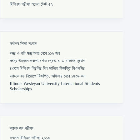
বিসিএস পরীক্ষা মডেল টেস্ট ৫২
সর্বশেষ শিক্ষা সংবাদ
বস্ত্র ও পাট মন্ত্রণালয় নেবে ১১৬ জন
মৎস্য উন্নয়ন করপোরেশনে গ্রেড-৯–এ চাকরির সুযোগ
৪৩তম বিসিএস প্রিলির দিন জানিয়ে বিজ্ঞপ্তি পিএসসির
ব্যাংকে বড় নিয়োগে বিজ্ঞপ্তি, অফিসার নেবে ১৪৩৯ জন
Illinois Wesleyan University International Students
Scholarships
ব্যাংক জব পরীক্ষা
৩৭তম বিসিএস পরীক্ষা ২০১৬