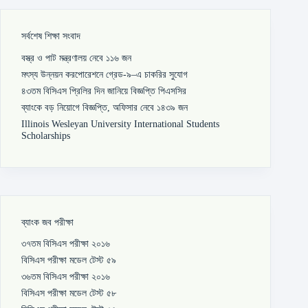
সর্বশেষ শিক্ষা সংবাদ
বস্ত্র ও পাট মন্ত্রণালয় নেবে ১১৬ জন
মৎস্য উন্নয়ন করপোরেশনে গ্রেড-৯–এ চাকরির সুযোগ
৪৩তম বিসিএস প্রিলির দিন জানিয়ে বিজ্ঞপ্তি পিএসসির
ব্যাংকে বড় নিয়োগে বিজ্ঞপ্তি, অফিসার নেবে ১৪৩৯ জন
Illinois Wesleyan University International Students
Scholarships
ব্যাংক জব পরীক্ষা
৩৭তম বিসিএস পরীক্ষা ২০১৬
বিসিএস পরীক্ষা মডেল টেস্ট ৫৯
৩৬তম বিসিএস পরীক্ষা ২০১৬
বিসিএস পরীক্ষা মডেল টেস্ট ৫৮