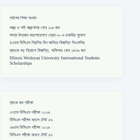
সর্বশেষ শিক্ষা সংবাদ
বস্ত্র ও পাট মন্ত্রণালয় নেবে ১১৬ জন
মৎস্য উন্নয়ন করপোরেশনে গ্রেড-৯–এ চাকরির সুযোগ
৪৩তম বিসিএস প্রিলির দিন জানিয়ে বিজ্ঞপ্তি পিএসসির
ব্যাংকে বড় নিয়োগে বিজ্ঞপ্তি, অফিসার নেবে ১৪৩৯ জন
Illinois Wesleyan University International Students
Scholarships
ব্যাংক জব পরীক্ষা
৩৭তম বিসিএস পরীক্ষা ২০১৬
বিসিএস পরীক্ষা মডেল টেস্ট ৫৯
৩৬তম বিসিএস পরীক্ষা ২০১৬
বিসিএস পরীক্ষা মডেল টেস্ট ৫৮