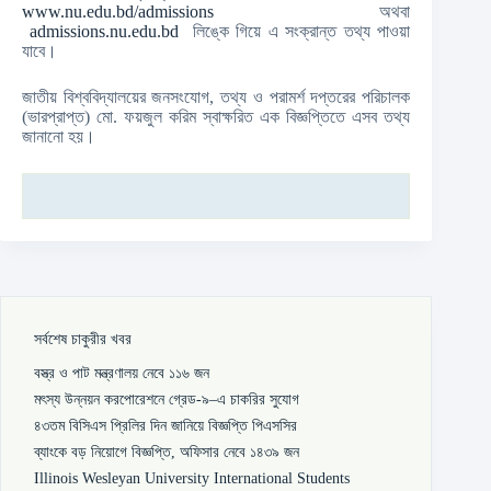
www.nu.edu.bd/admissions
অথবা
admissions.nu.edu.bd
লিঙ্কে গিয়ে এ সংক্রান্ত তথ্য পাওয়া
যাবে।
জাতীয় বিশ্ববিদ্যালয়ের জনসংযোগ, তথ্য ও পরামর্শ দপ্তরের পরিচালক
(ভারপ্রাপ্ত) মো. ফয়জুল করিম স্বাক্ষরিত এক বিজ্ঞপ্তিতে এসব তথ্য
জানানো হয়।
সর্বশেষ চাকুরীর খবর
বস্ত্র ও পাট মন্ত্রণালয় নেবে ১১৬ জন
মৎস্য উন্নয়ন করপোরেশনে গ্রেড-৯–এ চাকরির সুযোগ
৪৩তম বিসিএস প্রিলির দিন জানিয়ে বিজ্ঞপ্তি পিএসসির
ব্যাংকে বড় নিয়োগে বিজ্ঞপ্তি, অফিসার নেবে ১৪৩৯ জন
Illinois Wesleyan University International Students