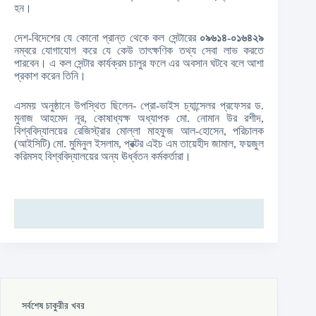
হন।
দেশ-বিদেশের যে কোনো প্রান্ত থেকে কল সেন্টারের
০৯৬১৪-০১৬৪২৯
নম্বরে যোগাযোগ করে যে কেউ তাৎক্ষণিক তথ্য সেবা লাভ করতে
পারবেন। এ কল সেন্টার কার্যক্রম চালুর ফলে এর অবসান ঘটবে বলে আশা
প্রকাশ করেন তিনি।
এসময় অনুষ্ঠানে উপস্থিত ছিলেন- প্রো-ভাইস চ্যান্সেলর প্রফেসর ড.
মুনাজ আহমেদ নূর, কোষাধ্যক্ষ অধ্যাপক মো. নোমান উর রশীদ,
বিশ্ববিদ্যালয়ের রেজিস্ট্রার মোল্লা মাহফুজ আল-হোসেন, পরিচালক
(আইসিটি) মো. মুমিনুল ইসলাম, প্রক্টর এইচ এম তায়েহীদ জামাল, ফয়জুল
করিমসহ বিশ্ববিদ্যালয়ের অন্য ঊর্ধ্বতন কর্মকর্তারা।
সর্বশেষ চাকুরীর খবর