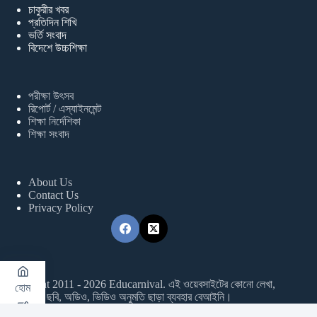
চাকুরীর খবর
প্রতিদিন শিখি
ভর্তি সংবাদ
বিদেশে উচ্চশিক্ষা
পরীক্ষা উৎসব
রিপোর্ট / এস্যাইনমেন্ট
শিক্ষা নির্দেশিকা
শিক্ষা সংবাদ
About Us
Contact Us
Privacy Policy
Copyright 2011 - 2026 Educarnival. এই ওয়েবসাইটের কোনো লেখা,
হোম
ছবি, অডিও, ভিডিও অনুমতি ছাড়া ব্যবহার বেআইনি।