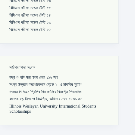
বিসিএস পরীক্ষা মডেল টেস্ট ৫৬
বিসিএস পরীক্ষা মডেল টেস্ট ৫৫
বিসিএস পরীক্ষা মডেল টেস্ট ৫৪
বিসিএস পরীক্ষা মডেল টেস্ট ৫৩
বিসিএস পরীক্ষা মডেল টেস্ট ৫২
সর্বশেষ শিক্ষা সংবাদ
বস্ত্র ও পাট মন্ত্রণালয় নেবে ১১৬ জন
মৎস্য উন্নয়ন করপোরেশনে গ্রেড-৯–এ চাকরির সুযোগ
৪৩তম বিসিএস প্রিলির দিন জানিয়ে বিজ্ঞপ্তি পিএসসির
ব্যাংকে বড় নিয়োগে বিজ্ঞপ্তি, অফিসার নেবে ১৪৩৯ জন
Illinois Wesleyan University International Students
Scholarships